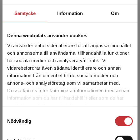
Johan Slagstedt – är landskapsingenjör och
utbildad vid Sveriges lantbruksuniversitet i
Samtycke
Information
Om
Alnarp. Han arbetar som markprojektör och
konsult på Markko...
Denna webbplats använder cookies
Vi använder enhetsidentifierare för att anpassa innehållet
och annonserna till användarna, tillhandahålla funktioner
för sociala medier och analysera vår trafik. Vi
Begränsad fraktregion
vidarebefordrar även sådana identifierare och annan
information från din enhet till de sociala medier och
Johanna Deak Sjöman
annons- och analysföretag som vi samarbetar med.
Dessa kan i sin tur kombinera informationen med annan
information som du har tillhandahållit eller som de har
Johanna Deak Sjöman – utbildad i
Det verkar som att du besöker
samlat in när du har använt deras tjänster.
Storbritannien till landskapsarkitekt med
studentlitteratur.se via en enhet utanför Sverige.
inriktning design och planering. Doktorand vid
Samtyckesval
Vi erbjuder inte leveranser utanför Sverige. För
Sveriges Lantbruksunivers...
Nödvändig
att kunna slutföra ett köp måste
leveransadressen vara i Sverige.
Läs mer