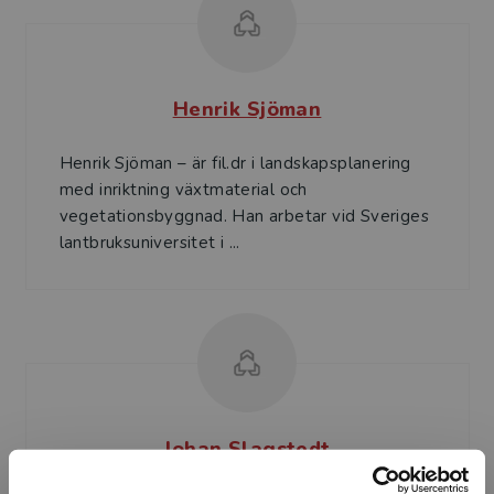
Henrik Sjöman
Henrik Sjöman – är fil.dr i landskapsplanering
med inriktning växtmaterial och
vegetationsbyggnad. Han arbetar vid Sveriges
lantbruksuniversitet i ...
Johan Slagstedt