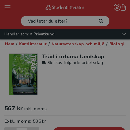
Handlar som:
Privatkund
Hem
/
Kurslitteratur
/
Naturvetenskap och miljö
/
Biologi
/
Träd i urbana landskap
Skickas följande arbetsdag
567 kr
inkl. moms
Exkl. moms:
535 kr