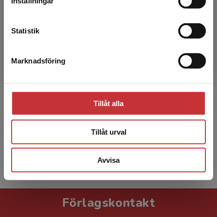
Inställningar
Kontakta kundservice
Statistik
Tom Ericsson
Marknadsföring
Stäng
Tom Ericsson – docent i ekologi och miljövård.
Lärare och forskare på Sveriges
Tillåt alla
lantbruksuniversitet, Ultuna, med inriktning
växtbiologi och växtnär...
Tillåt urval
Avvisa
Visa alla - 12
Förlagskontakt