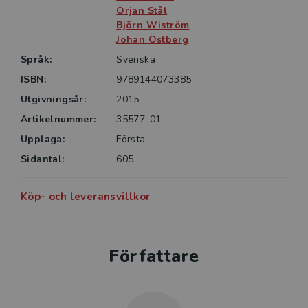
delen Stadsträdslexikon, som är ett referensverk
Örjan Stål
med över 1000 träd, ett ovärderligt verktyg i arbetet
Björn Wiström
att skapa livskraftiga trädbestånd och därmed
Johan Östberg
Språk:
Svenska
ISBN:
9789144073385
Utgivningsår:
2015
Artikelnummer:
35577-01
Upplaga:
Första
Sidantal:
605
Köp- och leveransvillkor
Författare