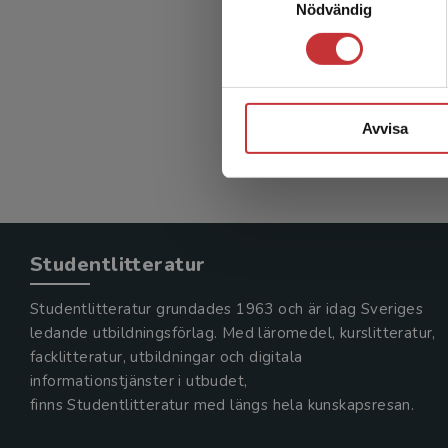
Nödvändig
Fastig
Gustafsson
385 kr
in
Exkl. mom
Avvisa
Studentlitteratur
Studentlitteratur grundades 1963 och är idag Sveriges
ledande utbildningsförlag. Med läromedel, kurslitteratur,
facklitteratur, utbildningar och digitala
informationstjänster i utbudet,
finns Studentlitteratur med längs hela kunskapsresan.