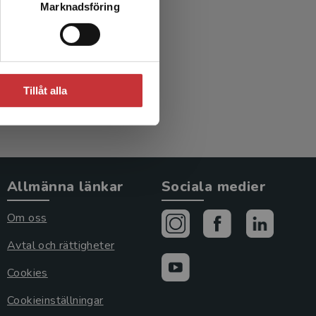
Marknadsföring
ur
ed.)
Tillåt alla
Allmänna länkar
Sociala medier
Om oss
Avtal och rättigheter
Cookies
Cookieinställningar