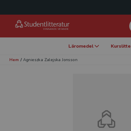
Läromedel
Kurslitt
Hem
/
Agnieszka Zalejska Jonsson