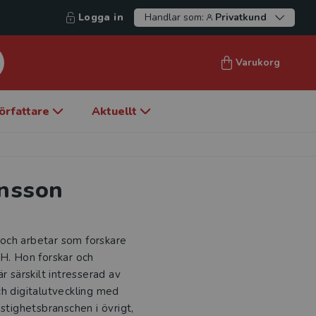
Logga in
Handlar som:
Privatkund
Varukorg
örfattare
Aktuellt
onsson
och arbetar som forskare
TH. Hon forskar och
r särskilt intresserad av
ch digitalutveckling med
stighetsbranschen i övrigt,