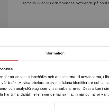
samt av kunders och boendes beteende på bost
Begränsad fraktregion
Produkter
Information
cookies
e för att anpassa innehållet och annonserna till användarna, tillh
Det verkar som att du besöker studentlitteratur.se via en
vår trafik. Vi vidarebefordrar även sådana identifierare och anna
enhet utanför Sverige. Vi erbjuder inte leveranser utanför
nnons- och analysföretag som vi samarbetar med. Dessa kan i sin
Sverige. För att kunna slutföra ett köp måste
har tillhandahållit eller som de har samlat in när du har använt 
leveransadressen vara i Sverige.
Läs mer
Kontakta kundservice