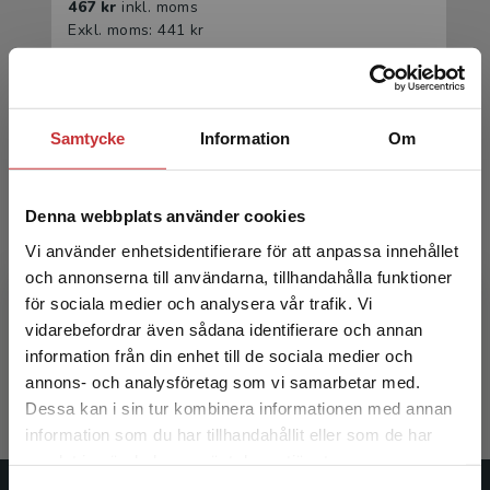
467 kr
inkl. moms
Exkl. moms: 441 kr
Samtycke
Information
Om
Denna webbplats använder cookies
Vi använder enhetsidentifierare för att anpassa innehållet
Internationell handel och tullhantering
och annonserna till användarna, tillhandahålla funktioner
för sociala medier och analysera vår trafik. Vi
Begränsad fraktregion
Hoffner, Weronika m.fl.
vidarebefordrar även sådana identifierare och annan
information från din enhet till de sociala medier och
293 kr
inkl. moms
annons- och analysföretag som vi samarbetar med.
Exkl. moms: 276 kr
Dessa kan i sin tur kombinera informationen med annan
information som du har tillhandahållit eller som de har
Det verkar som att du besöker
samlat in när du har använt deras tjänster.
studentlitteratur.se via en enhet utanför Sverige.