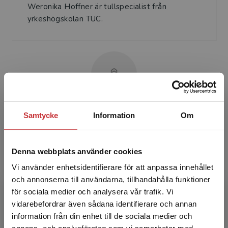
Weronika Hoffner är tullspecialist från
yrkeshögskolan TUC.
Ulf Holmström
Samtycke
Information
Om
Ulf Holmström är civilekonom och har haft
ledande befattningar inom logistik och
Denna webbplats använder cookies
logistikutveckling i större företag både i
Vi använder enhetsidentifierare för att anpassa innehållet
Sverige och utomlands. ...
och annonserna till användarna, tillhandahålla funktioner
för sociala medier och analysera vår trafik. Vi
Begränsad fraktregion
vidarebefordrar även sådana identifierare och annan
information från din enhet till de sociala medier och