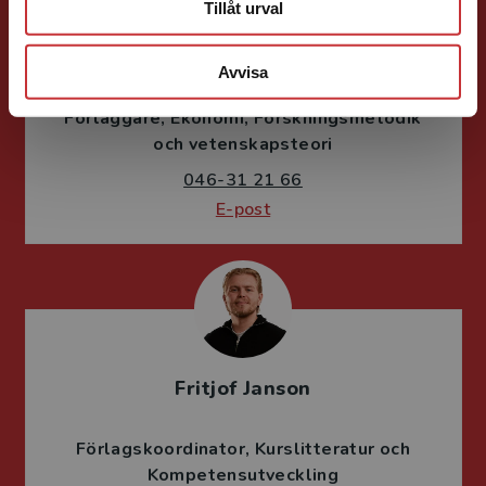
Tillåt urval
Ola Håkansson
Avvisa
Förläggare
Ekonomi
Forskningsmetodik
och vetenskapsteori
046-31 21 66
E-post
Fritjof Janson
Förlagskoordinator
Kurslitteratur och
Kompetensutveckling