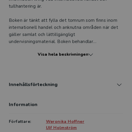
tullhantering är.
Boken är tänkt att fylla det tomrum som finns inom
internationell handel och anknutna områden när det
gäller samlat och lättillgängligt
undervisningsmaterial. Boken behandlar
organisationer, handelsmönster, handelshinder,
Visa hela beskrivningen
skatte- och tullregler, förfaranderegler kring
tullhantering, klassificering, globala varuflöden,
fraktregler med mera.
Innehållsförteckning
Information
Författare:
Weronika Hoffner
Ulf Holmström