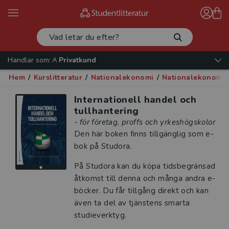
Handlar som:
Privatkund
Hem
/
Kurslitteratur
/
Nationalekonomi
/
Nationalekonomi 
Internationell handel och
tullhantering
- för företag, proffs och yrkeshögskolor
Den här boken finns tillgänglig som e-
bok på Studora.
På Studora kan du köpa tidsbegränsad
åtkomst till denna och många andra e-
böcker. Du får tillgång direkt och kan
även ta del av tjänstens smarta
studieverktyg.