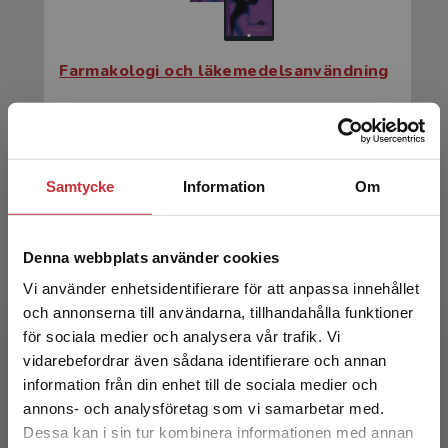
Farmakologi och läkemedelsanvändning
Nordeng, H - Spigset, O (red.)
636 kr
inkl. moms
Exkl. moms: 600 kr
Samtycke
Information
Om
Denna webbplats använder cookies
Vi använder enhetsidentifierare för att anpassa innehållet
och annonserna till användarna, tillhandahålla funktioner
för sociala medier och analysera vår trafik. Vi
Begränsad fraktregion
vidarebefordrar även sådana identifierare och annan
information från din enhet till de sociala medier och
Farmakologi och läkemedelsanvändning
annons- och analysföretag som vi samarbetar med.
Dessa kan i sin tur kombinera informationen med annan
Nordeng, H - Spigset, O (red.)