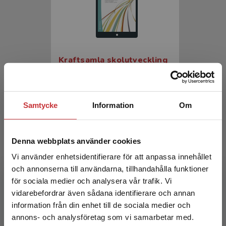
Kraftsamla skolutveckling
Ekman Rising, Marianne m.fl.
197 kr
inkl. moms
Samtycke
Information
Om
Exkl. moms: 186 kr
Denna webbplats använder cookies
Vi använder enhetsidentifierare för att anpassa innehållet
och annonserna till användarna, tillhandahålla funktioner
för sociala medier och analysera vår trafik. Vi
Begränsad fraktregion
vidarebefordrar även sådana identifierare och annan
information från din enhet till de sociala medier och
annons- och analysföretag som vi samarbetar med.
Kraftsamla skolutveckling