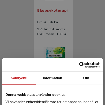
Ekopsykoterapi
Ernvik, Ulrika
199 kr
inkl. moms
Exkl. moms: 188 kr
Samtycke
Information
Om
Ekopsykoterapi
Denna webbplats använder cookies
Ernvik, Ulrika
Vi använder enhetsidentifierare för att anpassa innehållet
335 kr
inkl. moms