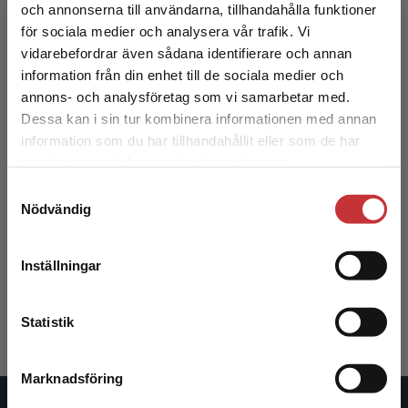
och annonserna till användarna, tillhandahålla funktioner
Exkl. moms: 316 kr
för sociala medier och analysera vår trafik. Vi
Begränsad fraktregion
vidarebefordrar även sådana identifierare och annan
information från din enhet till de sociala medier och
annons- och analysföretag som vi samarbetar med.
Dessa kan i sin tur kombinera informationen med annan
information som du har tillhandahållit eller som de har
Det verkar som att du besöker
samlat in när du har använt deras tjänster.
studentlitteratur.se via en enhet utanför Sverige.
Samtyckesval
Vi erbjuder inte leveranser utanför Sverige. För
Nödvändig
att kunna slutföra ett köp måste
Familjeterapi
leveransadressen vara i Sverige.
Läs mer
Inställningar
Ernvik, Ulrika
Kontakta kundservice
365 kr
inkl. moms
Exkl. moms: 344 kr
Statistik
Marknadsföring
Stäng