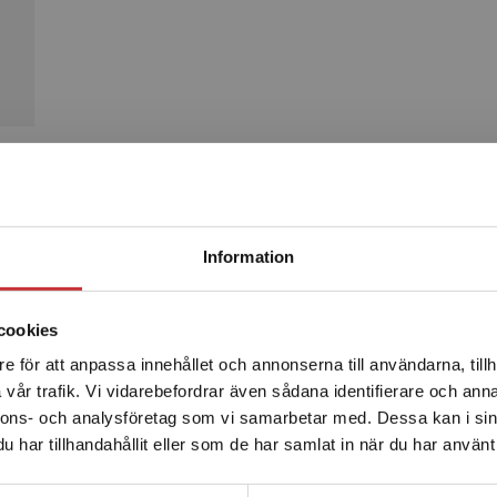
Produkter
Begränsad fraktregion
Information
cookies
e för att anpassa innehållet och annonserna till användarna, tillh
Det verkar som att du besöker studentlitteratur.se via en
vår trafik. Vi vidarebefordrar även sådana identifierare och anna
enhet utanför Sverige. Vi erbjuder inte leveranser utanför
nnons- och analysföretag som vi samarbetar med. Dessa kan i sin
Sverige. För att kunna slutföra ett köp måste
har tillhandahållit eller som de har samlat in när du har använt 
leveransadressen vara i Sverige.
Läs mer