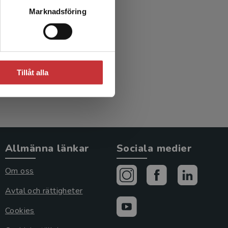
Marknadsföring
Tillåt alla
Allmänna länkar
Sociala medier
Om oss
Avtal och rättigheter
Cookies