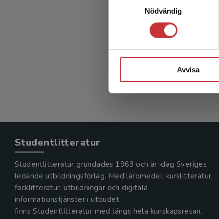
Nödvändig
Avvisa
Studentlitteratur
Studentlitteratur grundades 1963 och är idag Sveriges
ledande utbildningsförlag. Med läromedel, kurslitteratur,
facklitteratur, utbildningar och digitala
informationstjänster i utbudet,
finns Studentlitteratur med längs hela kunskapsresan.