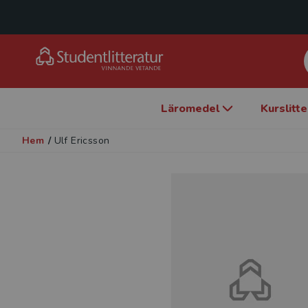
Läromedel
Kurslitt
Hem
/
Ulf Ericsson