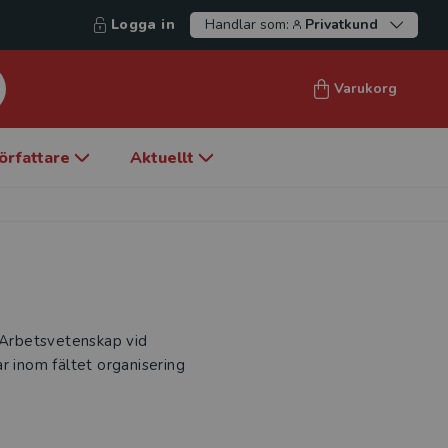
Logga in
Handlar som:
Privatkund
Varukorg
örfattare
Aktuellt
i Arbetsvetenskap vid
r inom fältet organisering