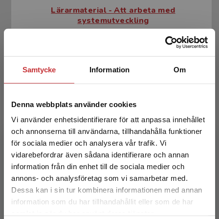
Lärarmaterial - Att arbeta med
systemutveckling
Samtycke
Information
Om
Denna webbplats använder cookies
Vi använder enhetsidentifierare för att anpassa innehållet
och annonserna till användarna, tillhandahålla funktioner
för sociala medier och analysera vår trafik. Vi
Att arbeta med systemutveckling
Begränsad fraktregion
vidarebefordrar även sådana identifierare och annan
information från din enhet till de sociala medier och
Gustavsson, T - Görling, S
annons- och analysföretag som vi samarbetar med.
377 kr
inkl. moms
Dessa kan i sin tur kombinera informationen med annan
Exkl. moms: 356 kr
information som du har tillhandahållit eller som de har
Det verkar som att du besöker
samlat in när du har använt deras tjänster.