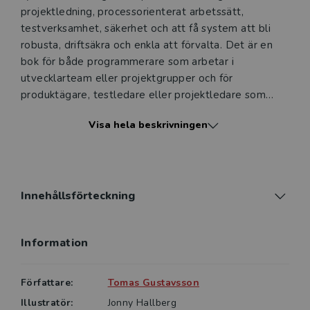
projektledning, processorienterat arbetssätt,
testverksamhet, säkerhet och att få system att bli
robusta, driftsäkra och enkla att förvalta. Det är en
bok för både programmerare som arbetar i
utvecklarteam eller projektgrupper och för
produktägare, testledare eller projektledare som
arbetar med mjukvara. Kort sagt, alla typer av roller
Visa hela beskrivningen
som berörs av systemutveckling. Boken är lämplig för
undervisning i kurser för systemutvecklare,
processutvecklare, kravanalytiker, testledare eller
projektledare och är även ett användbart verktyg för
Innehållsförteckning
Information
Författare:
Tomas Gustavsson
Illustratör:
Jonny Hallberg