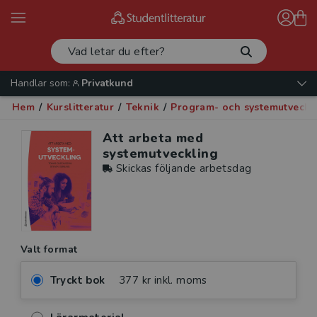
Handlar som:
Privatkund
Hem
/
Kurslitteratur
/
Teknik
/
Program- och systemutveckl
Att arbeta med
systemutveckling
Skickas följande arbetsdag
Valt format
Tryckt bok
377 kr inkl. moms