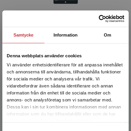
Lärarmaterial - Att arbeta med
systemutveckling
Samtycke
Information
Om
Författare
Denna webbplats använder cookies
Vi använder enhetsidentifierare för att anpassa innehållet
och annonserna till användarna, tillhandahålla funktioner
för sociala medier och analysera vår trafik. Vi
Begränsad fraktregion
vidarebefordrar även sådana identifierare och annan
information från din enhet till de sociala medier och
Tomas Gustavsson
annons- och analysföretag som vi samarbetar med.
Dessa kan i sin tur kombinera informationen med annan
Tomas Gustavsson är universitetslektor på
information som du har tillhandahållit eller som de har
Det verkar som att du besöker
Karlstads universitet och har under många år
samlat in när du har använt deras tjänster.
studentlitteratur.se via en enhet utanför Sverige.
varvat undervisning och forskning med att
Samtyckesval