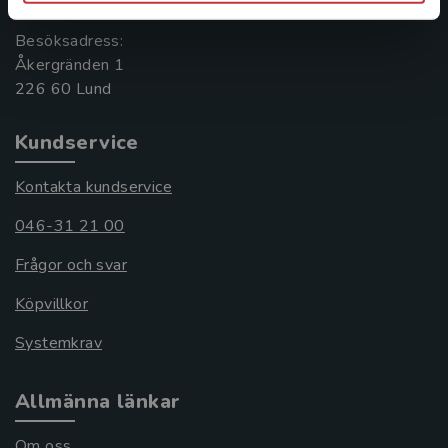
Besöksadress:
Åkergränden 1
Kundservice
Kontakta kundservice
046-31 21 00
Frågor och svar
Köpvillkor
Systemkrav
Allmänna länkar
Om oss