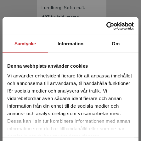
Lundberg, Sofia m.fl.
407 kr
inkl. moms
Exkl. moms: 384 kr
Samtycke
Information
Om
Denna webbplats använder cookies
Vi använder enhetsidentifierare för att anpassa innehållet
och annonserna till användarna, tillhandahålla funktioner
för sociala medier och analysera vår trafik. Vi
Offentlig upphandling
Begränsad fraktregion
vidarebefordrar även sådana identifierare och annan
information från din enhet till de sociala medier och
Lundberg, Sofia m.fl.
annons- och analysföretag som vi samarbetar med.
252 kr
inkl. moms
Dessa kan i sin tur kombinera informationen med annan
Exkl. moms: 238 kr
information som du har tillhandahållit eller som de har
Det verkar som att du besöker
samlat in när du har använt deras tjänster.
studentlitteratur.se via en enhet utanför Sverige.