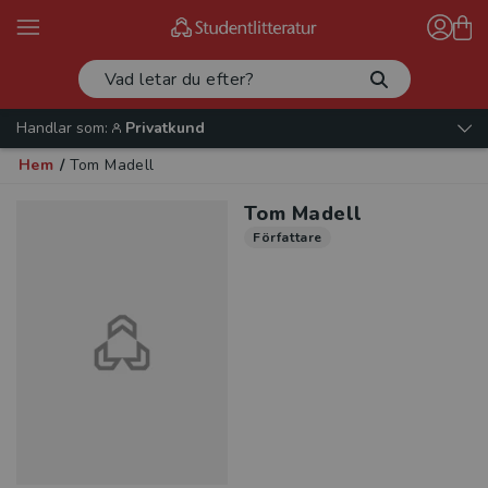
Handlar som:
Privatkund
Hem
/
Tom Madell
Tom Madell
Författare