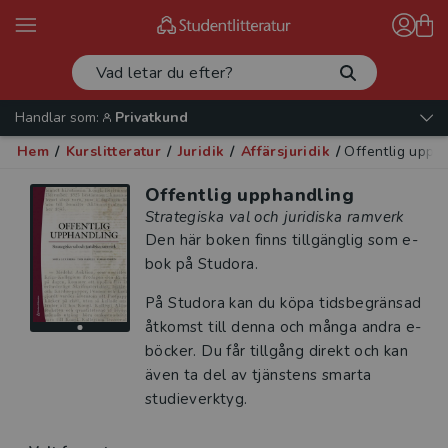
Handlar som:
Privatkund
Hem
/
Kurslitteratur
/
Juridik
/
Affärsjuridik
/
Offentlig upph
Offentlig upphandling
Strategiska val och juridiska ramverk
Den här boken finns tillgänglig som e-
bok på Studora.
På Studora kan du köpa tidsbegränsad
åtkomst till denna och många andra e-
böcker. Du får tillgång direkt och kan
även ta del av tjänstens smarta
studieverktyg.