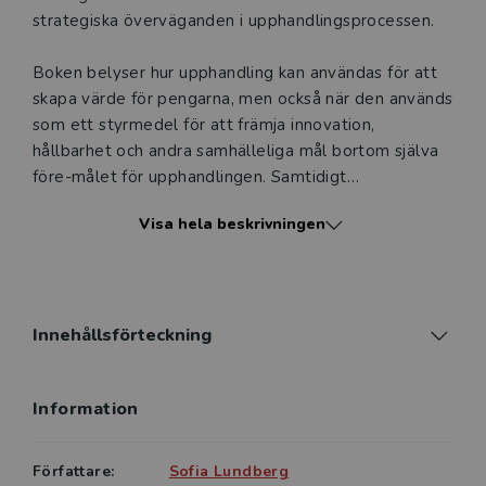
att erbjudandet endast gäller relevanta produkter för din
strategiska överväganden i upphandlingsprocessen.
undervisning (nivå och ämne) och dig som är verksam i
Sverige. Du kan alltid kontakta vår
kundservice
om du
Boken belyser hur upphandling kan användas för att
önskar ytterligare information eller har frågor om
skapa värde för pengarna, men också när den används
produkten.
som ett styrmedel för att främja innovation,
hållbarhet och andra samhälleliga mål bortom själva
Den här produkten kan beställas av lärare på universitet
före-målet för upphandlingen. Samtidigt
eller högskola. Om det gäller tjänsteexemplar av en
problematiseras frågor om osäkerhet om kostnader
kursbok på befintlig kurslista hänvisar vi till din
Visa hela beskrivningen
och kvalitet, informationsasymmetrier,
arbetsgivare.
marknadsstruktur, risk för ineffektivitet och korruption.
Offentlig upphandling: Strategiska val och juridiska
Logga in
ramverk vänder sig till studenter inom juridik,
Innehållsförteckning
national- och företagsekonomi, statsvetenskap och
offentlig förvaltning samt till praktiker och
Information
beslutsfattare på upphandlar- eller leverantörssidan.
Författare:
Sofia Lundberg