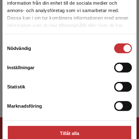
information från din enhet till de sociala medier och
annons- och analysföretag som vi samarbetar med.
Dessa kan i sin tur kombinera informationen med annan
information som du har tillhandahållit eller som de har
Det verkar som att du besöker
samlat in när du har använt deras tjänster.
studentlitteratur.se via en enhet utanför Sverige.
Samtyckesval
Vi erbjuder inte leveranser utanför Sverige. För
Tobias Indén
Nödvändig
att kunna slutföra ett köp måste
leveransadressen vara i Sverige.
Läs mer
Tobias Indén är docent och lektor vid
Inställningar
Institutionen för rättsvetenskap,
Kontakta kundservice
Linnéuniversitetet. Tobias är internationellt
etablerad forskare med gedige...
Statistik
Marknadsföring
Stäng
Förlagskontakt
Tillåt alla