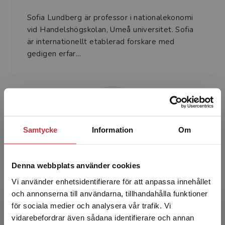
Sofia Lundberg är professor i nationalekonomi
vid Handelshögskolan, Umeå universitet. Sofia
är internationellt etablerad forskare med
gedigen erfar...
Samtycke
Information
Om
Tom Madell
Denna webbplats använder cookies
Tom Madell är professor i rättsvetenskap vid
Vi använder enhetsidentifierare för att anpassa innehållet
Juridiska institutionen, Umeå universitet. Tom är
och annonserna till användarna, tillhandahålla funktioner
internationellt etablerad forskare med gedigen
för sociala medier och analysera vår trafik. Vi
erfar...
Begränsad fraktregion
vidarebefordrar även sådana identifierare och annan