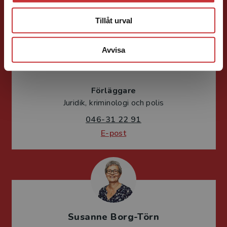
Tillåt urval
Avvisa
Mareike Persson
Förläggare
Juridik, kriminologi och polis
046-31 22 91
E-post
Susanne Borg-Törn