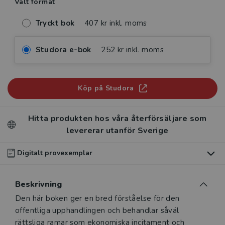
Valt format
Tryckt bok
407 kr inkl. moms
Studora e-bok
252 kr inkl. moms
Köp på Studora
Hitta produkten hos våra återförsäljare som
levererar utanför Sverige
Digitalt provexemplar
Du som undervisar kan beställa ett kostnadsfritt
Beskrivning
digitalt provexemplar av den här produkten
.
Beskrivning
Den här boken ger en bred förståelse för den
Våra digitala provexemplar tillhandahålls via Studora.se
offentliga upphandlingen och behandlar såväl
och ger dig tillgång till boken under 180 dagar. Observera
rättsliga ramar som ekonomiska incitament och