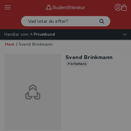
Handlar som:
Privatkund
Hem
/
Svend Brinkmann
Svend Brinkmann
Författare