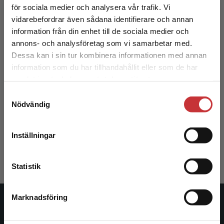
för sociala medier och analysera vår trafik. Vi
Begränsad fraktregion
vidarebefordrar även sådana identifierare och annan
information från din enhet till de sociala medier och
annons- och analysföretag som vi samarbetar med.
Dessa kan i sin tur kombinera informationen med annan
information som du har tillhandahållit eller som de har
Det verkar som att du besöker
samlat in när du har använt deras tjänster.
studentlitteratur.se via en enhet utanför Sverige.
Samtyckesval
Vi erbjuder inte leveranser utanför Sverige. För
Den kvalitativa forskningsintervjun
Nödvändig
att kunna slutföra ett köp måste
leveransadressen vara i Sverige.
Läs mer
Kvale, S - Brinkmann, S
Inställningar
423 kr
inkl. moms
Kontakta kundservice
Exkl. moms: 399 kr
Statistik
Marknadsföring
Stäng
Studentlitteratur