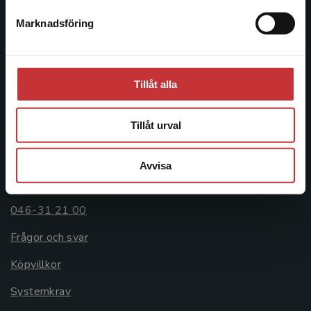
Postadress:
Marknadsföring
Stäng
Box 141
221 00 Lund
Besöksadress:
Tillåt alla
Åkergränden 1
Tillåt urval
Kundservice
Avvisa
Kontakta kundservice
046-31 21 00
Frågor och svar
Köpvillkor
Systemkrav