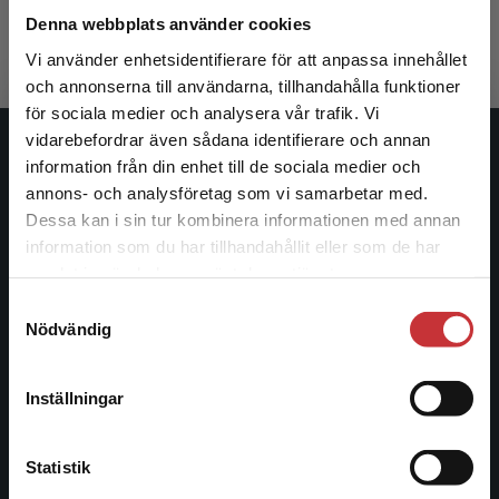
282 kr
inkl. moms
Denna webbplats använder cookies
Exkl. moms: 266 kr
Vi använder enhetsidentifierare för att anpassa innehållet
och annonserna till användarna, tillhandahålla funktioner
för sociala medier och analysera vår trafik. Vi
Begränsad fraktregion
vidarebefordrar även sådana identifierare och annan
Studentlitteratur
information från din enhet till de sociala medier och
annons- och analysföretag som vi samarbetar med.
Studentlitteratur grundades 1963 och är idag Sveriges
Dessa kan i sin tur kombinera informationen med annan
ledande utbildningsförlag. Med läromedel, kurslitteratur,
information som du har tillhandahållit eller som de har
Det verkar som att du besöker
facklitteratur, utbildningar och digitala
samlat in när du har använt deras tjänster.
studentlitteratur.se via en enhet utanför Sverige.
informationstjänster i utbudet, finns Studentlitteratur med
Samtyckesval
Vi erbjuder inte leveranser utanför Sverige. För
längs hela kunskapsresan.
Nödvändig
att kunna slutföra ett köp måste
leveransadressen vara i Sverige.
Läs mer
Kontakta oss
Inställningar
Kontakta kundservice
Kontakta oss
Statistik
046-31 20 00