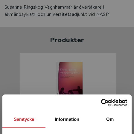
Susanne Ringskog Vagnhammar är överläkare i
allmänpsykiatri och universitetsadjunkt vid NASP.
Produkter
Första hjälpen vid självmordsrisk
Samtycke
Information
Om
Ringskog Vagnhammar, S - Wasserman, D