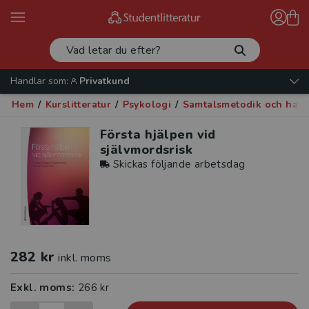
Handlar som:
Privatkund
Hem
/
Kurslitteratur
/
Psykologi
/
Samtalsmetodik och han
Första hjälpen vid
självmordsrisk
Skickas följande arbetsdag
282 kr
inkl. moms
Exkl. moms:
266 kr