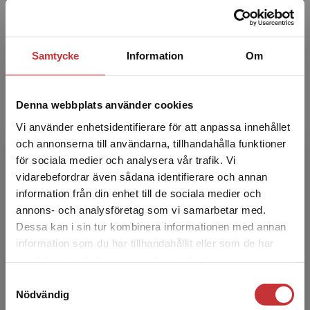
Susanne Ringskog Vagnhammar är överläkare i
allmänpsykiatri och universitetsadjunkt vid
NASP.
Samtycke
Information
Om
Denna webbplats använder cookies
Vi använder enhetsidentifierare för att anpassa innehållet
och annonserna till användarna, tillhandahålla funktioner
för sociala medier och analysera vår trafik. Vi
Danuta Wasserman
Begränsad fraktregion
vidarebefordrar även sådana identifierare och annan
information från din enhet till de sociala medier och
Danuta Wasserman är professor i psykiatri och
annons- och analysföretag som vi samarbetar med.
suicidologi och chef för NASP. NASP, Nationell
Dessa kan i sin tur kombinera informationen med annan
prevention av suicid och psykisk ohälsa vid
information som du har tillhandahållit eller som de har
Karolinska...
Det verkar som att du besöker
samlat in när du har använt deras tjänster.
studentlitteratur.se via en enhet utanför Sverige.
Samtyckesval
Vi erbjuder inte leveranser utanför Sverige. För
Nödvändig
att kunna slutföra ett köp måste