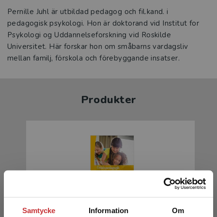
Pernille Juhl är utbildad pedagog och fil.kand. i
pedagogisk psykologi. Hon är doktorand vid Institut for
Psykologi og Uddannelseforskning vid Roskilde
Universitet. Här forskar hon om småbarns vardagsliv
mellan familj, förskola och förebyggande insatser.
Produkter
Samtycke
Information
Om
Fritidspedagogik med barnperspektiv