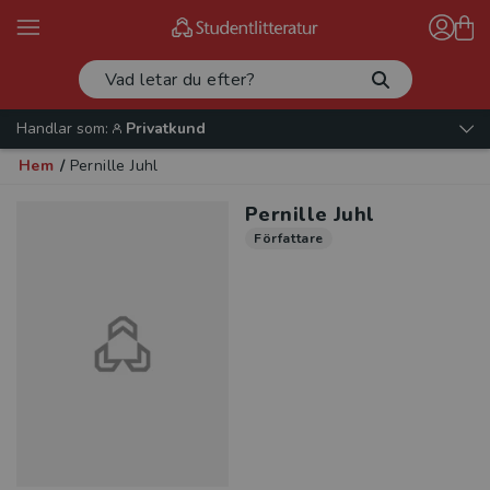
Handlar som:
Privatkund
Hem
/
Pernille Juhl
Pernille Juhl
Författare