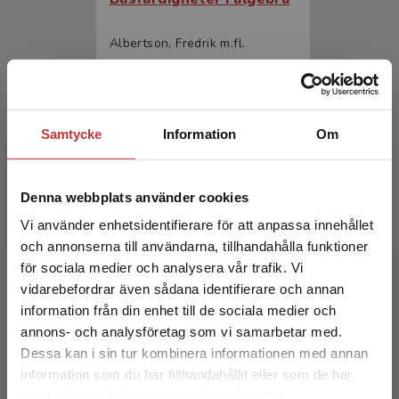
Albertson, Fredrik m.fl.
385 kr
inkl. moms
Exkl. moms: 363 kr
Samtycke
Information
Om
Denna webbplats använder cookies
Vi använder enhetsidentifierare för att anpassa innehållet
och annonserna till användarna, tillhandahålla funktioner
för sociala medier och analysera vår trafik. Vi
Begränsad fraktregion
Elementär algebra
vidarebefordrar även sådana identifierare och annan
information från din enhet till de sociala medier och
Hellström, Lennart m.fl.
annons- och analysföretag som vi samarbetar med.
Dessa kan i sin tur kombinera informationen med annan
453 kr
inkl. moms
information som du har tillhandahållit eller som de har
Exkl. moms: 427 kr
Det verkar som att du besöker
samlat in när du har använt deras tjänster.