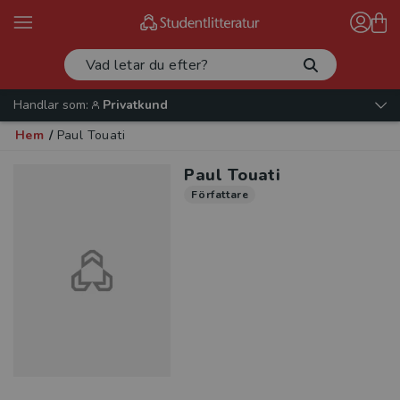
Handlar som:
Privatkund
Hem
/
Paul Touati
Paul Touati
Författare