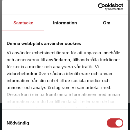
Samtycke
Information
Om
Denna webbplats använder cookies
Fransk grammatik Övningsbok
Vi använder enhetsidentifierare för att anpassa innehållet
och annonserna till användarna, tillhandahålla funktioner
Jönsson, E - Touati, P
för sociala medier och analysera vår trafik. Vi
Begränsad fraktregion
148 kr
inkl. moms
vidarebefordrar även sådana identifierare och annan
Exkl. moms: 140 kr
information från din enhet till de sociala medier och
annons- och analysföretag som vi samarbetar med.
Dessa kan i sin tur kombinera informationen med annan
information som du har tillhandahållit eller som de har
Det verkar som att du besöker
samlat in när du har använt deras tjänster.
studentlitteratur.se via en enhet utanför Sverige.
Studentlitteratur
Samtyckesval
Vi erbjuder inte leveranser utanför Sverige. För
Nödvändig
att kunna slutföra ett köp måste