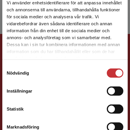
Erik Jönsson
Vi använder enhetsidentifierare för att anpassa innehållet
och annonserna till användarna, tillhandahålla funktioner
för sociala medier och analysera vår trafik. Vi
Begränsad fraktregion
vidarebefordrar även sådana identifierare och annan
information från din enhet till de sociala medier och
annons- och analysföretag som vi samarbetar med.
Förlagskontakt
Dessa kan i sin tur kombinera informationen med annan
information som du har tillhandahållit eller som de har
Det verkar som att du besöker
samlat in när du har använt deras tjänster.
studentlitteratur.se via en enhet utanför Sverige.
Samtyckesval
Vi erbjuder inte leveranser utanför Sverige. För
Nödvändig
att kunna slutföra ett köp måste
leveransadressen vara i Sverige.
Läs mer
Per Lindsjö
Inställningar
Kontakta kundservice
Läromedel och lättläst
Statistik
Redaktionschef Svenska/Engelska
046-31 22 88
Marknadsföring
Stäng