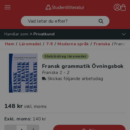
Handlar som:
Privatkund
Hem
/
Läromedel
/
7-9
/
Moderna språk
/
Franska
/
Fransk 
Statsbidrag läromedel
Fransk grammatik Övningsbok
Franska 1 - 2
Skickas följande arbetsdag
148 kr
inkl. moms
Exkl. moms:
140 kr