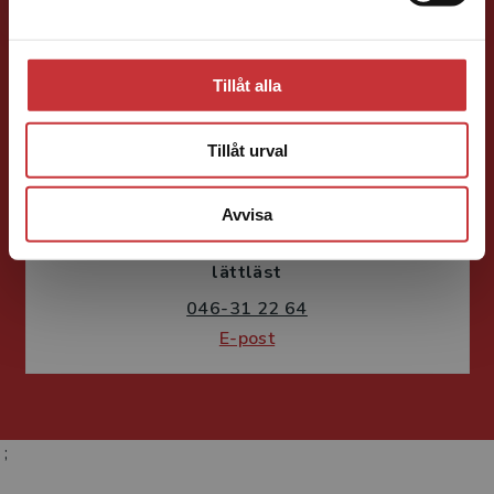
E-post
Tillåt alla
Tillåt urval
Ylva Strömberg
Avvisa
Förlagskoordinator
Läromedel och
lättläst
046-31 22 64
E-post
;