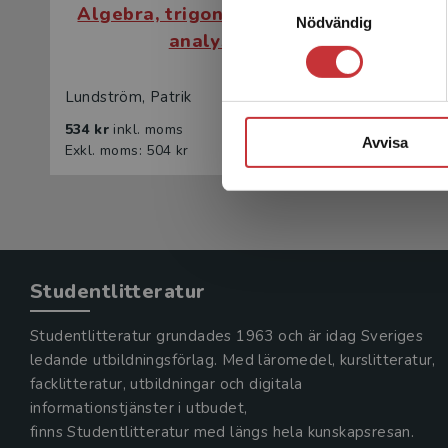
Algebra, trigonometri och
Algeb
Nödvändig
analys
Lundström, Patrik
Lundström
534 kr
inkl. moms
334 kr
in
Avvisa
Exkl. moms: 504 kr
Exkl. mom
Studentlitteratur
Studentlitteratur grundades 1963 och är idag Sveriges
ledande utbildningsförlag. Med läromedel, kurslitteratur,
facklitteratur, utbildningar och digitala
informationstjänster i utbudet,
finns Studentlitteratur med längs hela kunskapsresan.