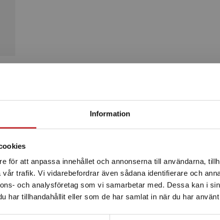
Produkter
Begränsad fraktregion
Information
cookies
e för att anpassa innehållet och annonserna till användarna, tillh
Det verkar som att du besöker studentlitteratur.se via en
vår trafik. Vi vidarebefordrar även sådana identifierare och anna
enhet utanför Sverige. Vi erbjuder inte leveranser utanför
nnons- och analysföretag som vi samarbetar med. Dessa kan i sin
Sverige. För att kunna slutföra ett köp måste
har tillhandahållit eller som de har samlat in när du har använt 
leveransadressen vara i Sverige.
Läs mer