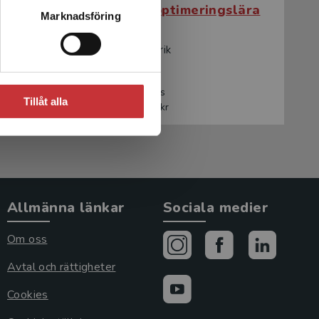
gslära
Elementär optimeringslära
Marknadsföring
Lundström, Patrik
247 kr
inkl. moms
Tillåt alla
Exkl. moms: 233 kr
Allmänna länkar
Sociala medier
Om oss
Avtal och rättigheter
Cookies