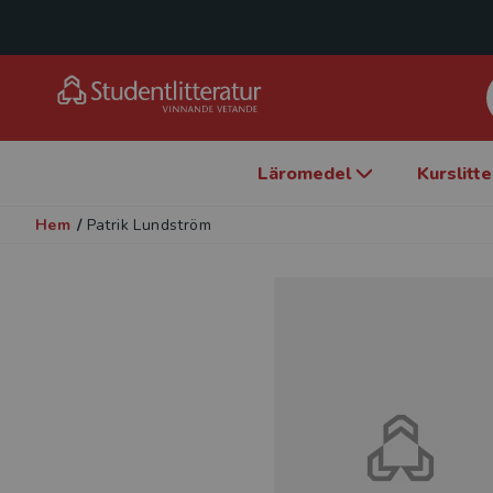
Läromedel
Kurslitt
Hem
/
Patrik Lundström