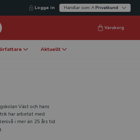
Logga in
Handlar som:
Privatkund
Varukorg
örfattare
Aktuellt
ögskolan Väst och hans
trik har arbetat med
enivå i mer än 25 års tid
.