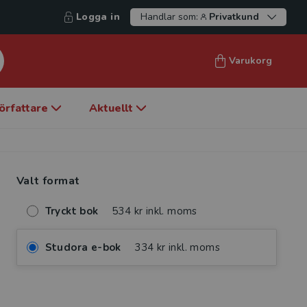
Logga in
Handlar som:
Privatkund
Varukorg
örfattare
Aktuellt
Valt format
Tryckt bok
534 kr inkl. moms
Studora e-bok
334 kr inkl. moms