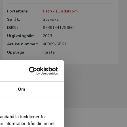
Författare:
Patrik Lundström
Språk:
Svenska
ISBN:
9789144179650
Utgivningsår:
2023
Artikelnummer:
46009-SB01
Upplaga:
Första
Om
andahålla funktioner för
n information från din enhet