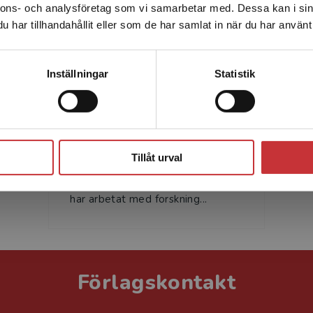
nnons- och analysföretag som vi samarbetar med. Dessa kan i sin
Sverige. För att kunna slutföra ett köp måste
har tillhandahållit eller som de har samlat in när du har använt 
leveransadressen vara i Sverige.
Läs mer
Kontakta kundservice
Inställningar
Statistik
Patrik Lundström
Patrik Lundström är professor i
Stäng
matematik vid Högskolan Väst
Tillåt urval
och hans forskningsområde är
icke-kommutativ algebra. Patrik
har arbetat med forskning...
Förlagskontakt