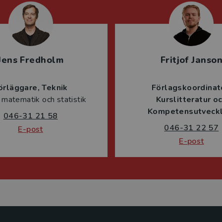
Jens Fredholm
Fritjof Janso
örläggare
Teknik
Förlagskoordinat
 matematik och statistik
Kurslitteratur o
Kompetensutveckl
046-31 21 58
046-31 22 57
E-post
E-post