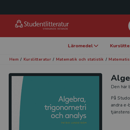
Läromedel
Kurslitt
Hem
/
Kurslitteratur
/
Matematik och statistik
/
Matematis
Alge
Den här b
På Studo
andra e-b
tjänstens