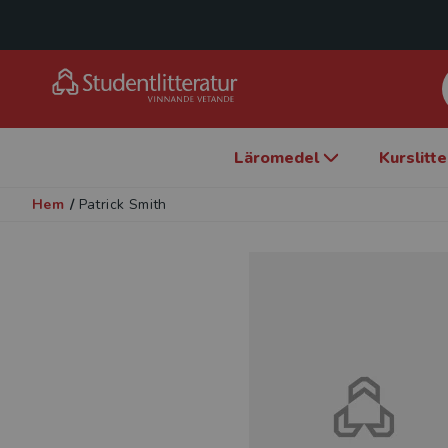
Läromedel
Kurslitt
Hem
/
Patrick Smith