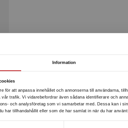
Begränsad fraktregion
Produkter
Information
cookies
e för att anpassa innehållet och annonserna till användarna, tillh
Det verkar som att du besöker studentlitteratur.se via en
vår trafik. Vi vidarebefordrar även sådana identifierare och anna
enhet utanför Sverige. Vi erbjuder inte leveranser utanför
nnons- och analysföretag som vi samarbetar med. Dessa kan i sin
Sverige. För att kunna slutföra ett köp måste
har tillhandahållit eller som de har samlat in när du har använt 
leveransadressen vara i Sverige.
Läs mer
Kontakta kundservice