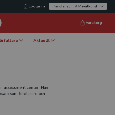
Logga in
Handlar som:
Privatkund
Varukorg
örfattare
Aktuellt
g om assessment center. Han
rksam som föreläsare och