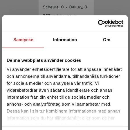
Schewe, O - Oakley, B
267 kr
inkl. moms
Exkl. moms: 252 kr
Samtycke
Information
Om
Denna webbplats använder cookies
Vi använder enhetsidentifierare för att anpassa innehållet
och annonserna till användarna, tillhandahålla funktioner
för sociala medier och analysera vår trafik. Vi
Superhjärnan
Begränsad fraktregion
vidarebefordrar även sådana identifierare och annan
information från din enhet till de sociala medier och
Schewe, O - Oakley, B
annons- och analysföretag som vi samarbetar med.
165 kr
inkl. moms
Dessa kan i sin tur kombinera informationen med annan
Exkl. moms: 156 kr
information som du har tillhandahållit eller som de har
Det verkar som att du besöker
samlat in när du har använt deras tjänster.
studentlitteratur.se via en enhet utanför Sverige.