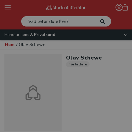
Handlar som:
Privatkund
Hem
/
Olav Schewe
Olav Schewe
Författare