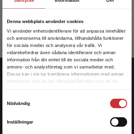
Samtycke
Information
Om
Lek på rätt väg?
Denna webbplats använder cookies
Hangaard Rasmussen, Torben (red.) m.fl.
331 kr
inkl. moms
Vi använder enhetsidentifierare för att anpassa innehållet
Exkl. moms: 312 kr
och annonserna till användarna, tillhandahålla funktioner
för sociala medier och analysera vår trafik. Vi
Begränsad fraktregion
vidarebefordrar även sådana identifierare och annan
information från din enhet till de sociala medier och
annons- och analysföretag som vi samarbetar med.
Studentlitteratur
Dessa kan i sin tur kombinera informationen med annan
information som du har tillhandahållit eller som de har
Det verkar som att du besöker
Studentlitteratur grundades 1963 och är idag Sveriges
samlat in när du har använt deras tjänster.
studentlitteratur.se via en enhet utanför Sverige.
ledande utbildningsförlag. Med läromedel, kurslitteratur,
Samtyckesval
Vi erbjuder inte leveranser utanför Sverige. För
facklitteratur, utbildningar och digitala
Nödvändig
att kunna slutföra ett köp måste
informationstjänster i utbudet, finns Studentlitteratur med
leveransadressen vara i Sverige.
Läs mer
längs hela kunskapsresan.
Inställningar
Kontakta kundservice
Kontakta oss