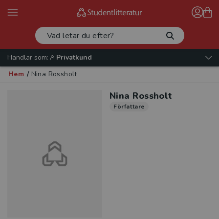
Handlar som:
Privatkund
Hem
/
Nina Rossholt
Nina Rossholt
Författare