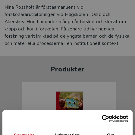
Nina Rossholt är förstaamanuens vid
förskollärarutbildningen vid Høgskolen i Oslo och
Akershus. Hon har under många år forskat och skrivit om
kropp och kön i förskolan. På senare tid har hennes
forskning varit inriktad på de yngsta barnen och de fysiska
och materiella processerna i en institutionell kontext.
Produkter