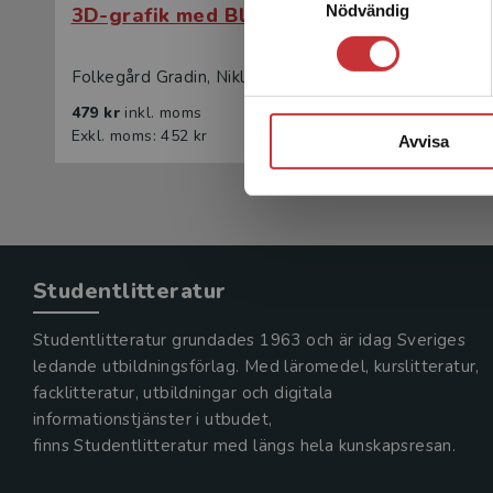
Nödvändig
3D-grafik med Blender
3D-gra
Folkegård Gradin, Niklas
Folkegård
479 kr
inkl. moms
297 kr
in
Exkl. moms: 452 kr
Exkl. mom
Avvisa
Studentlitteratur
Studentlitteratur grundades 1963 och är idag Sveriges
ledande utbildningsförlag. Med läromedel, kurslitteratur,
facklitteratur, utbildningar och digitala
informationstjänster i utbudet,
finns Studentlitteratur med längs hela kunskapsresan.