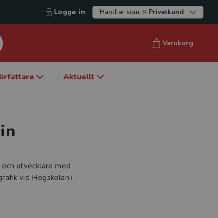
Logga in
Handlar som:
Privatkund
Varukorg
örfattare
Aktuellt
in
r och utvecklare med
afik vid Högskolan i