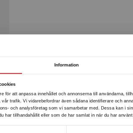
Begränsad fraktregion
Produkter
Information
cookies
e för att anpassa innehållet och annonserna till användarna, tillh
Det verkar som att du besöker studentlitteratur.se via en
vår trafik. Vi vidarebefordrar även sådana identifierare och anna
enhet utanför Sverige. Vi erbjuder inte leveranser utanför
nnons- och analysföretag som vi samarbetar med. Dessa kan i sin
Sverige. För att kunna slutföra ett köp måste
har tillhandahållit eller som de har samlat in när du har använt 
leveransadressen vara i Sverige.
Läs mer
Kontakta kundservice