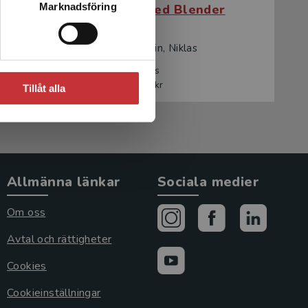
Marknadsföring
er
3D-grafik med Blender
Folkegård Gradin, Niklas
241 kr
inkl. moms
Exkl. moms: 227 kr
Tillåt alla
Allmänna länkar
Sociala medier
Om oss
Avtal och rättigheter
Cookies
Cookieinställningar