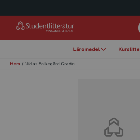
Läromedel
Kurslitt
Hem
/
Niklas Folkegård Gradin