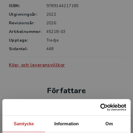
• efterbehandla renderade bilder (Post processing).
ISBN:
9789144217185
Utgivningsår:
2022
Revisionsår:
2026
Artikelnummer:
45218-03
Upplaga:
Tredje
Sidantal:
448
Köp- och leveransvillkor
Författare
Samtycke
Information
Om