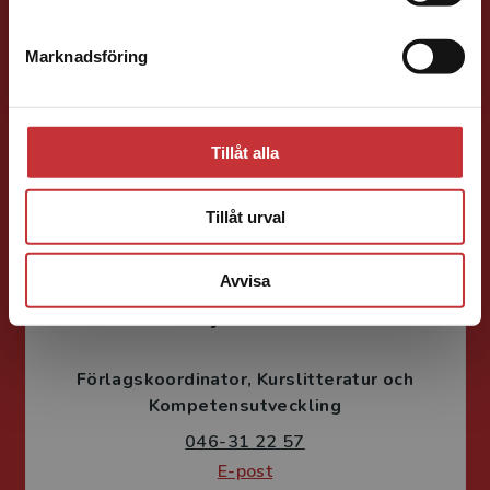
Förläggare
Teknik
Marknadsföring
Stäng
Teknik, matematik och statistik
046-31 21 58
E-post
Tillåt alla
Tillåt urval
Avvisa
Fritjof Janson
Förlagskoordinator
Kurslitteratur och
Kompetensutveckling
046-31 22 57
E-post