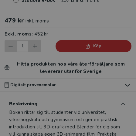
Studora e-bok
297 kr inkl. moms
479 kr
inkl. moms
Exkl. moms:
452 kr
Köp
Hitta produkten hos våra återförsäljare som
levererar utanför Sverige
Digitalt provexemplar
Du som undervisar kan beställa ett kostnadsfritt
Beskrivning
digitalt provexemplar av den här produkten
.
Beskrivning
Boken riktar sig till studenter vid universitet,
Våra digitala provexemplar tillhandahålls via Studora.se
yrkeshögskola och gymnasium och ger en praktisk
och ger dig tillgång till boken under 180 dagar. Observera
introduktion till 3D-grafik med Blender för dig som
att erbjudandet endast gäller relevanta produkter för din
vill kunna skapa egen 3D-animerad film. Praktiska