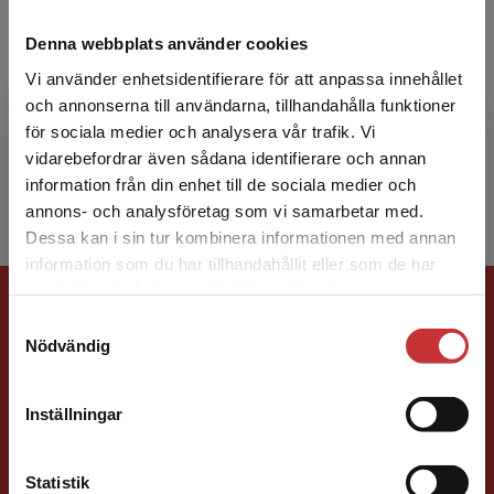
Niklas Folkegård Gradin
Denna webbplats använder cookies
Vi använder enhetsidentifierare för att anpassa innehållet
Niklas Folkegård Gradin är verksam som
och annonserna till användarna, tillhandahålla funktioner
animatör och utvecklare med Blender som
för sociala medier och analysera vår trafik. Vi
huvudområde. Han undervisar i 3D-grafik vid
Begränsad fraktregion
vidarebefordrar även sådana identifierare och annan
Högskolan i Gävle.
information från din enhet till de sociala medier och
annons- och analysföretag som vi samarbetar med.
Dessa kan i sin tur kombinera informationen med annan
information som du har tillhandahållit eller som de har
Det verkar som att du besöker
Förlagskontakt
samlat in när du har använt deras tjänster.
studentlitteratur.se via en enhet utanför Sverige.
Samtyckesval
Vi erbjuder inte leveranser utanför Sverige. För
Nödvändig
att kunna slutföra ett köp måste
leveransadressen vara i Sverige.
Läs mer
Inställningar
Kontakta kundservice
Jens Fredholm
Statistik