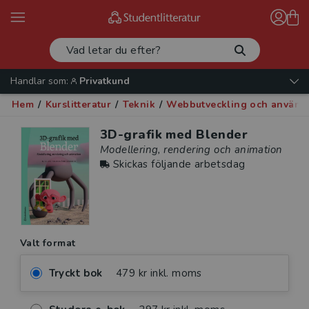
Handlar som:
Privatkund
Hem
/
Kurslitteratur
/
Teknik
/
Webbutveckling och använd
3D-grafik med Blender
Modellering, rendering och animation
Skickas följande arbetsdag
Valt format
Tryckt bok
479 kr inkl. moms