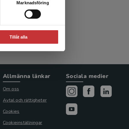
Marknadsföring
per!
Tillåt alla
Allmänna länkar
Sociala medier
Om oss
Avtal och rättigheter
Cookies
Cookieinställningar