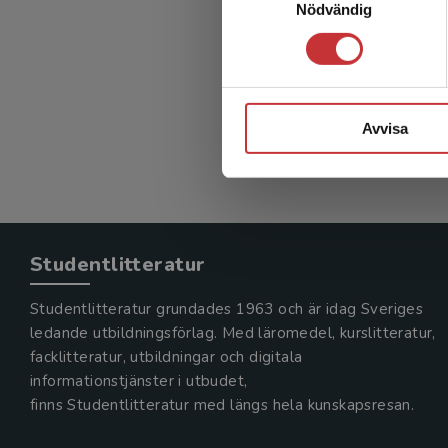
Nödvändig
Prata s
Balldin, 
337 kr
in
Exkl. mom
Avvisa
Studentlitteratur
Studentlitteratur grundades 1963 och är idag Sveriges
ledande utbildningsförlag. Med läromedel, kurslitteratur,
facklitteratur, utbildningar och digitala
informationstjänster i utbudet,
finns Studentlitteratur med längs hela kunskapsresan.