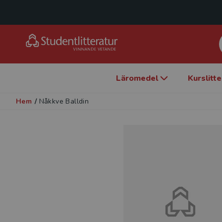
Läromedel
Kurslitt
Hem
/
Nåkkve Balldin