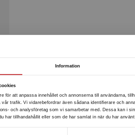
Begränsad fraktregion
Produkter
Information
cookies
e för att anpassa innehållet och annonserna till användarna, tillh
Det verkar som att du besöker studentlitteratur.se via en
vår trafik. Vi vidarebefordrar även sådana identifierare och anna
enhet utanför Sverige. Vi erbjuder inte leveranser utanför
nnons- och analysföretag som vi samarbetar med. Dessa kan i sin
Sverige. För att kunna slutföra ett köp måste
har tillhandahållit eller som de har samlat in när du har använt 
leveransadressen vara i Sverige.
Läs mer
Kontakta kundservice