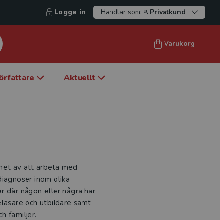
Logga in
Handlar som:
Privatkund
Varukorg
örfattare
Aktuellt
het av att arbeta med
diagnoser inom olika
r där någon eller några har
eläsare och utbildare samt
h familjer.