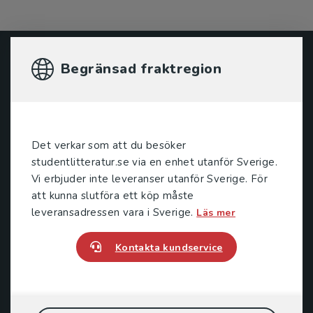
Studentlitteratur
Begränsad fraktregion
Studentlitteratur grundades 1963 och är idag Sveriges
ledande utbildningsförlag. Med läromedel, kurslitteratur,
facklitteratur, utbildningar och digitala
Det verkar som att du besöker
informationstjänster i utbudet, finns Studentlitteratur med
studentlitteratur.se via en enhet utanför Sverige.
längs hela kunskapsresan.
Vi erbjuder inte leveranser utanför Sverige. För
att kunna slutföra ett köp måste
Kontakta oss
leveransadressen vara i Sverige.
Läs mer
Kontakta oss
Kontakta kundservice
046-31 20 00
Postadress:
Box 141