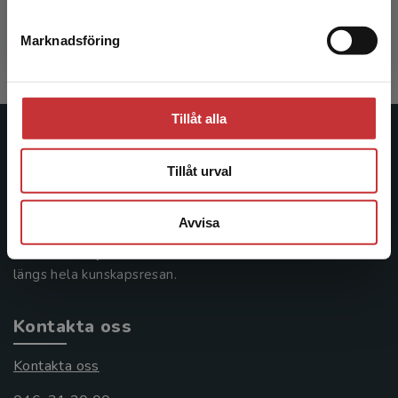
240 kr
inkl. moms
Marknadsföring
Stäng
Exkl. moms: 226 kr
Tillåt alla
Studentlitteratur
Tillåt urval
Studentlitteratur grundades 1963 och är idag Sveriges
ledande utbildningsförlag. Med läromedel, kurslitteratur,
Avvisa
facklitteratur, utbildningar och digitala
informationstjänster i utbudet, finns Studentlitteratur med
längs hela kunskapsresan.
Kontakta oss
Kontakta oss