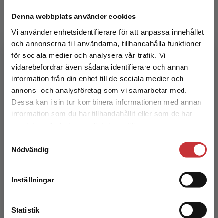
Denna webbplats använder cookies
Vi använder enhetsidentifierare för att anpassa innehållet
Grundläggande vetenskapsteori
och annonserna till användarna, tillhandahålla funktioner
för sociala medier och analysera vår trafik. Vi
Allwood, C-M - Erikson, M G
Begränsad fraktregion
vidarebefordrar även sådana identifierare och annan
386 kr
inkl. moms
information från din enhet till de sociala medier och
Exkl. moms: 364 kr
annons- och analysföretag som vi samarbetar med.
Dessa kan i sin tur kombinera informationen med annan
information som du har tillhandahållit eller som de har
Det verkar som att du besöker
samlat in när du har använt deras tjänster.
studentlitteratur.se via en enhet utanför Sverige.
Samtyckesval
Vi erbjuder inte leveranser utanför Sverige. För
Nödvändig
att kunna slutföra ett köp måste
leveransadressen vara i Sverige.
Läs mer
Inställningar
Kontakta kundservice
Grundläggande vetenskapsteori
Statistik
Allwood, C-M - Erikson, M G