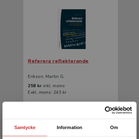
Referera reflekterande
Erikson, Martin G.
258 kr
inkl. moms
Exkl. moms: 243 kr
Samtycke
Information
Om