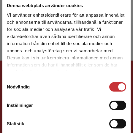
Denna webbplats använder cookies
Martin G. Erikson är docent i psykologi och
Vi använder enhetsidentifierare för att anpassa innehållet
lektor vid Högskolan i Borås. Hans
och annonserna till användarna, tillhandahålla funktioner
forskningsintressen sträcker sig från självbild
för sociala medier och analysera vår trafik. Vi
till frågor om kvali...
Begränsad fraktregion
vidarebefordrar även sådana identifierare och annan
information från din enhet till de sociala medier och
annons- och analysföretag som vi samarbetar med.
Dessa kan i sin tur kombinera informationen med annan
information som du har tillhandahållit eller som de har
Förlagskontakt
Det verkar som att du besöker
samlat in när du har använt deras tjänster.
studentlitteratur.se via en enhet utanför Sverige.
Samtyckesval
Vi erbjuder inte leveranser utanför Sverige. För
Nödvändig
att kunna slutföra ett köp måste
leveransadressen vara i Sverige.
Läs mer
Inställningar
Kontakta kundservice
Susanna Magnusson
Statistik