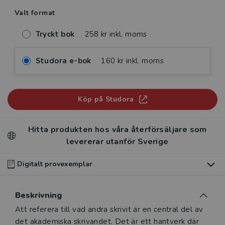
Valt format
Tryckt bok
258 kr inkl. moms
Studora e-bok
160 kr inkl. moms
Köp på Studora
Hitta produkten hos våra återförsäljare som
levererar utanför Sverige
Digitalt provexemplar
Du som undervisar kan beställa ett kostnadsfritt
Beskrivning
digitalt provexemplar av den här produkten
.
Beskrivning
Att referera till vad andra skrivit är en central del av
Våra digitala provexemplar tillhandahålls via Studora.se
det akademiska skrivandet. Det är ett hantverk där