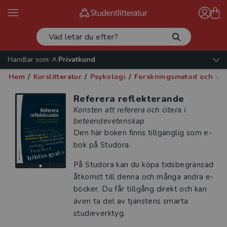
Handlar som:
Privatkund
Hem
/
Kurslitteratur
/
Psykologi
/
Forskningsmetod och vet
Referera reflekterande
Konsten att referera och citera i
beteendevetenskap
Den här boken finns tillgänglig som e-
bok på Studora.
På Studora kan du köpa tidsbegränsad
åtkomst till denna och många andra e-
böcker. Du får tillgång direkt och kan
även ta del av tjänstens smarta
studieverktyg.