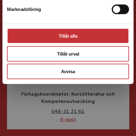
Förläggare
Psykologi, Socialt arbete, Skolledning
Marknadsföring
Stäng
046-31 22 05
E-post
Tillåt alla
Tillåt urval
Avvisa
Susanne Borg-Törn
Förlagskoordinator
Kurslitteratur och
Kompetensutveckling
046-31 21 61
E-post