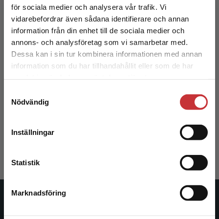
för sociala medier och analysera vår trafik. Vi
Begränsad fraktregion
vidarebefordrar även sådana identifierare och annan
information från din enhet till de sociala medier och
annons- och analysföretag som vi samarbetar med.
Dessa kan i sin tur kombinera informationen med annan
information som du har tillhandahållit eller som de har
Det verkar som att du besöker
samlat in när du har använt deras tjänster.
studentlitteratur.se via en enhet utanför Sverige.
Samtyckesval
Vi erbjuder inte leveranser utanför Sverige. För
Osteoporos och frakturrisk
Nödvändig
att kunna slutföra ett köp måste
leveransadressen vara i Sverige.
Läs mer
Wallander, Märit m.fl.
Inställningar
215 kr
inkl. moms
Kontakta kundservice
Exkl. moms: 203 kr
Statistik
Marknadsföring
Stäng
Studentlitteratur