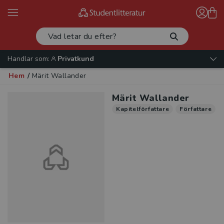
Handlar som:
Privatkund
Hem
/
Märit Wallander
Märit Wallander
Kapitelförfattare
Författare