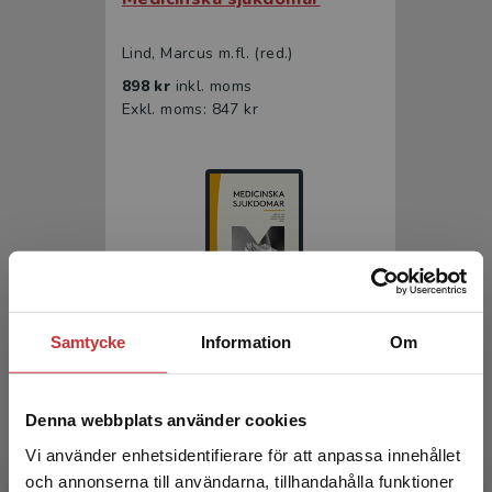
Lind, Marcus m.fl. (red.)
898 kr
inkl. moms
Exkl. moms: 847 kr
Samtycke
Information
Om
Medicinska sjukdomar
Lind, Marcus m.fl. (red.)
Denna webbplats använder cookies
571 kr
inkl. moms
Vi använder enhetsidentifierare för att anpassa innehållet
Exkl. moms: 539 kr
och annonserna till användarna, tillhandahålla funktioner