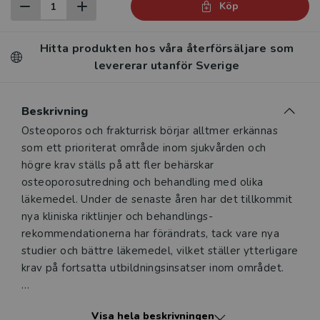
Köp
Hitta produkten hos våra återförsäljare som
levererar utanför Sverige
Beskrivning
Beskrivning
Osteoporos och frakturrisk börjar alltmer erkännas
som ett prioriterat område inom sjukvården och
högre krav ställs på att fler behärskar
osteoporosutredning och behandling med olika
läkemedel. Under de senaste åren har det tillkommit
nya kliniska riktlinjer och behandlings­
rekommendationerna har förändrats, tack vare nya
studier och bättre läkemedel, vilket ställer ytterligare
krav på fortsatta utbildningsinsatser inom området.
Boken är tänkt att ge en bred kunskapsbas inom
Visa hela beskrivningen
osteoporos och frakturrisk med fokus på