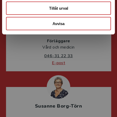
Tillåt urval
Avvisa
Vala Flosadottir
Förläggare
Vård och medicin
046-31 22 33
E-post
Susanne Borg-Törn