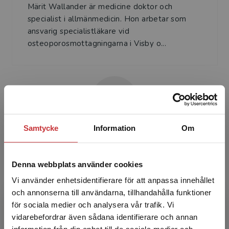
Märit Wallander är medicine doktor och
specialist i allmänmedicin. Hon arbetar som
ansvarig specialistläkare vid
osteoporosmottagningarna i Visby o...
Samtycke
Information
Om
Mattias Lorentzon
Mattias Lorentzon är professor vid Göteborgs
Denna webbplats använder cookies
universitet och överläkare vid
Vi använder enhetsidentifierare för att anpassa innehållet
osteoporosmottagningen vid Sahlgrenska
och annonserna till användarna, tillhandahålla funktioner
universitetssjukhuset i Mölndal....
för sociala medier och analysera vår trafik. Vi
Begränsad fraktregion
vidarebefordrar även sådana identifierare och annan