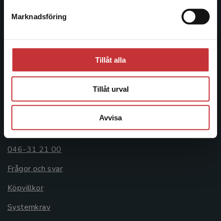
Postadress:
Marknadsföring
Stäng
Box 141
221 00 Lund
Besöksadress:
Tillåt alla
Åkergränden 1
Tillåt urval
Kundservice
Avvisa
Kontakta kundservice
046-31 21 00
Frågor och svar
Köpvillkor
Systemkrav