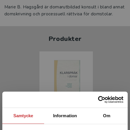
Marie B. Hagsgård är domarutbildad konsult i bland annat
domskrivning och processuell rättvisa för domstolar.
Produkter
Klarspråk i domar
Samtycke
Information
Om
Björneke, Britt m.fl.