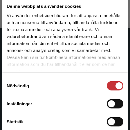
342 kr
inkl. moms
Denna webbplats använder cookies
Exkl. moms: 323 kr
Vi använder enhetsidentifierare för att anpassa innehållet
och annonserna till användarna, tillhandahålla funktioner
för sociala medier och analysera vår trafik. Vi
Begränsad fraktregion
vidarebefordrar även sådana identifierare och annan
Studentlitteratur
information från din enhet till de sociala medier och
annons- och analysföretag som vi samarbetar med.
Studentlitteratur grundades 1963 och är idag Sveriges
Dessa kan i sin tur kombinera informationen med annan
ledande utbildningsförlag. Med läromedel, kurslitteratur,
information som du har tillhandahållit eller som de har
Det verkar som att du besöker
facklitteratur, utbildningar och digitala
samlat in när du har använt deras tjänster.
studentlitteratur.se via en enhet utanför Sverige.
informationstjänster i utbudet, finns Studentlitteratur med
Samtyckesval
Vi erbjuder inte leveranser utanför Sverige. För
längs hela kunskapsresan.
Nödvändig
att kunna slutföra ett köp måste
leveransadressen vara i Sverige.
Läs mer
Kontakta oss
Inställningar
Kontakta kundservice
Kontakta oss
Statistik
046-31 20 00