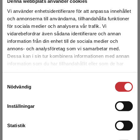
Denna webbplats använder cookies
Vi använder enhetsidentifierare för att anpassa innehållet
och annonserna till användarna, tillhandahålla funktioner
för sociala medier och analysera vår trafik. Vi
Begränsad fraktregion
vidarebefordrar även sådana identifierare och annan
Marie Hagsgård
information från din enhet till de sociala medier och
annons- och analysföretag som vi samarbetar med.
Marie B. Hagsgård är domarutbildad konsult i
Dessa kan i sin tur kombinera informationen med annan
bland annat domskrivning och processuell
information som du har tillhandahållit eller som de har
rättvisa för domstolar.
Det verkar som att du besöker
samlat in när du har använt deras tjänster.
studentlitteratur.se via en enhet utanför Sverige.
Samtyckesval
Vi erbjuder inte leveranser utanför Sverige. För
Nödvändig
att kunna slutföra ett köp måste
leveransadressen vara i Sverige.
Läs mer
Inställningar
Kontakta kundservice
Maria Sundin
Statistik
Maria Sundin är examinerad språkkonsult och