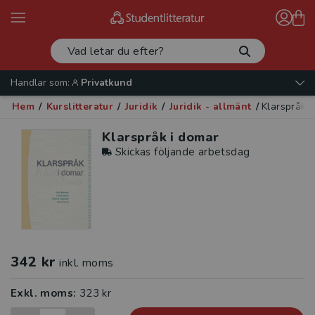
Handlar som:
Privatkund
Hem
/
Kurslitteratur
/
Juridik
/
Juridik - allmänt
/
Klarspråk 
Klarspråk i domar
Skickas följande arbetsdag
342 kr
inkl. moms
Exkl. moms:
323 kr