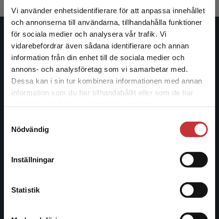
Vi använder enhetsidentifierare för att anpassa innehållet
och annonserna till användarna, tillhandahålla funktioner
för sociala medier och analysera vår trafik. Vi
Studentlitteratur
Begränsad fraktregion
vidarebefordrar även sådana identifierare och annan
information från din enhet till de sociala medier och
Studentlitteratur grundades 1963 och är idag Sveriges
annons- och analysföretag som vi samarbetar med.
ledande utbildningsförlag. Med läromedel, kurslitteratur,
Dessa kan i sin tur kombinera informationen med annan
facklitteratur, utbildningar och digitala
information som du har tillhandahållit eller som de har
Det verkar som att du besöker
informationstjänster i utbudet, finns Studentlitteratur med
samlat in när du har använt deras tjänster.
studentlitteratur.se via en enhet utanför Sverige.
längs hela kunskapsresan.
Samtyckesval
Vi erbjuder inte leveranser utanför Sverige. För
Nödvändig
att kunna slutföra ett köp måste
Kontakta oss
leveransadressen vara i Sverige.
Läs mer
Inställningar
Kontakta oss
Kontakta kundservice
046-31 20 00
Statistik
Postadress:
Box 141