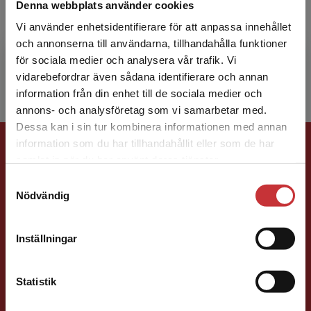
Denna webbplats använder cookies
Vi använder enhetsidentifierare för att anpassa innehållet
Louise Phillips
och annonserna till användarna, tillhandahålla funktioner
för sociala medier och analysera vår trafik. Vi
Begränsad fraktregion
vidarebefordrar även sådana identifierare och annan
information från din enhet till de sociala medier och
annons- och analysföretag som vi samarbetar med.
Dessa kan i sin tur kombinera informationen med annan
Förlagskontakt
information som du har tillhandahållit eller som de har
Det verkar som att du besöker
samlat in när du har använt deras tjänster.
studentlitteratur.se via en enhet utanför Sverige.
Samtyckesval
Vi erbjuder inte leveranser utanför Sverige. För
Nödvändig
att kunna slutföra ett köp måste
leveransadressen vara i Sverige.
Läs mer
Inställningar
Kontakta kundservice
Caroline Boussard
Statistik
Förläggare