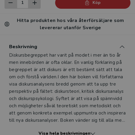
Köp
Hitta produkten hos våra återförsäljare som
levererar utanför Sverige
Beskrivning
Beskrivning
Diskursbegreppet har varit på modet i mer än tio år
men innebörden är ofta oklar. En vanlig förklaring på
begreppet är att diskurs är ett bestämt sätt att tala
om och förstå världen.I den här boken vill författarna
visa diskursanalysens bredd genom att ta upp tre
perspektiv på fältet: diskursteori, kritisk diskursanalys
och diskurspsykologi. Syftet är att visa på spännvidd
och möjligheter såväl teoretiskt som metodiskt och
att genom konkreta exempel uppmuntra och inspirera
till nya diskursanalyser. Boken vänder sig till alla med
intresse för sammanhangen mellan
Visa hela beskrivningen
betydelseskapande och sociala processer. Dess