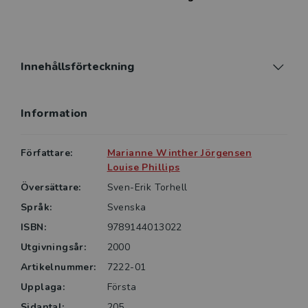
tvärvetenskapliga inriktning gör den användbar på
kurser i både humaniora och samhällsvetenskap.
Översättning: Sven-Erik Torhell
Innehållsförteckning
Information
Författare:
Marianne Winther Jörgensen
Louise Phillips
Översättare:
Sven-Erik Torhell
Språk:
Svenska
ISBN:
9789144013022
Utgivningsår:
2000
Artikelnummer:
7222-01
Upplaga:
Första
Sidantal:
205