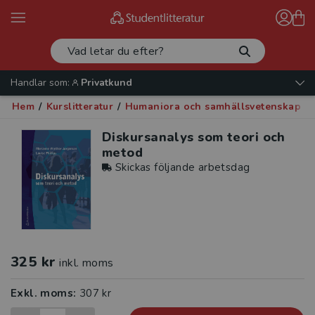
Handlar som:
Privatkund
Hem
/
Kurslitteratur
/
Humaniora och samhällsvetenskap
/
Diskursanalys som teori och
metod
Skickas följande arbetsdag
325 kr
inkl. moms
Exkl. moms:
307 kr