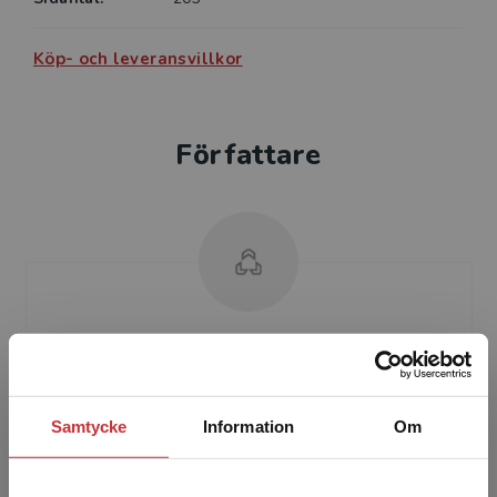
Köp- och leveransvillkor
Författare
Marianne Winther Jörgensen
Samtycke
Information
Om