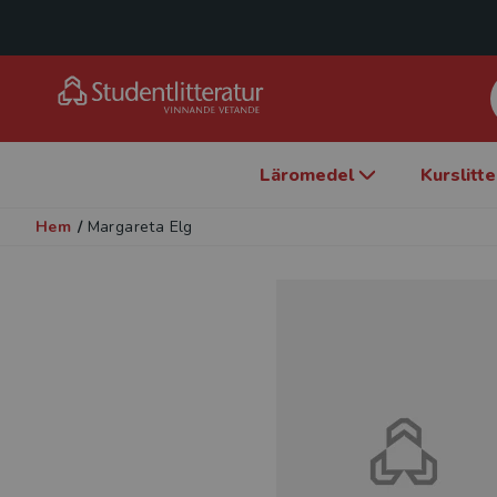
Läromedel
Kurslitt
Hem
/
Margareta Elg