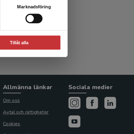
Marknadsföring
Tillåt alla
Allmänna länkar
Sociala medier
Om oss
Avtal och rättigheter
Cookies