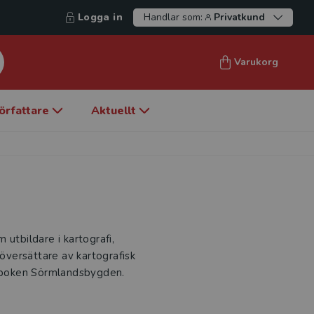
Logga in
Handlar som:
Privatkund
Varukorg
örfattare
Aktuellt
utbildare i kartografi,
 översättare av kartografisk
årsboken Sörmlandsbygden.