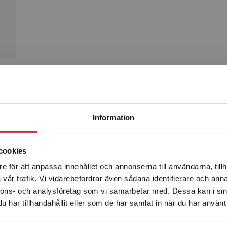
Produkter
Begränsad fraktregion
Information
cookies
e för att anpassa innehållet och annonserna till användarna, tillh
Det verkar som att du besöker studentlitteratur.se via en
vår trafik. Vi vidarebefordrar även sådana identifierare och anna
enhet utanför Sverige. Vi erbjuder inte leveranser utanför
nnons- och analysföretag som vi samarbetar med. Dessa kan i sin
Sverige. För att kunna slutföra ett köp måste
har tillhandahållit eller som de har samlat in när du har använt 
leveransadressen vara i Sverige.
Läs mer