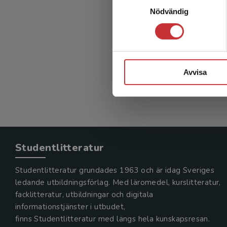
Nödvändig
Avvisa
Studentlitteratur
Studentlitteratur grundades 1963 och är idag Sveriges
ledande utbildningsförlag. Med läromedel, kurslitteratur,
facklitteratur, utbildningar och digitala
informationstjänster i utbudet,
finns Studentlitteratur med längs hela kunskapsresan.