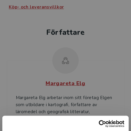
Köp- och leveransvillkor
Författare
Margareta Elg
Margareta Elg arbetar inom sitt företag Elgen
som utbildare i kartografi, författare av
läromedel och geografisk litteratur,
översättare av kartogr...