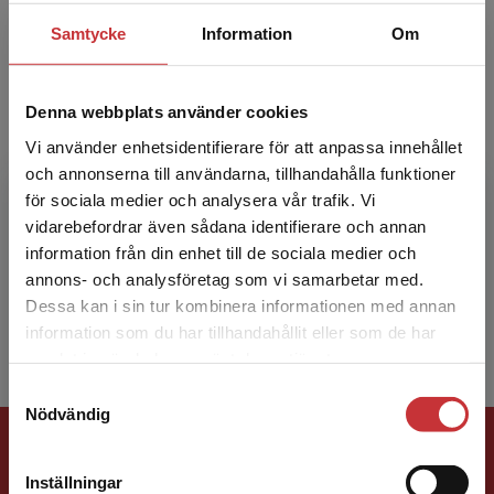
Samtycke
Information
Om
Denna webbplats använder cookies
Vi använder enhetsidentifierare för att anpassa innehållet
Lars Granath
och annonserna till användarna, tillhandahålla funktioner
för sociala medier och analysera vår trafik. Vi
Lars Granath arbetar inom sitt företag
Begränsad fraktregion
vidarebefordrar även sådana identifierare och annan
Hydrographica, som har specialistkompetens
information från din enhet till de sociala medier och
inom sjömätning och sjökortsproduktion. Han
annons- och analysföretag som vi samarbetar med.
har även lång erfaren...
Dessa kan i sin tur kombinera informationen med annan
information som du har tillhandahållit eller som de har
Det verkar som att du besöker
samlat in när du har använt deras tjänster.
studentlitteratur.se via en enhet utanför Sverige.
Samtyckesval
Vi erbjuder inte leveranser utanför Sverige. För
Nödvändig
att kunna slutföra ett köp måste
Förlagskontakt
leveransadressen vara i Sverige.
Läs mer
Inställningar