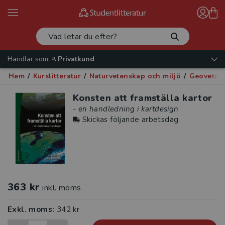
Handlar som:
Privatkund
Hem
/
Kurslitteratur
/
Naturvetenskap och miljö
/
Geoveten
Konsten att framställa kartor
- en handledning i kartdesign
Skickas följande arbetsdag
363 kr
inkl. moms
Exkl. moms:
342 kr