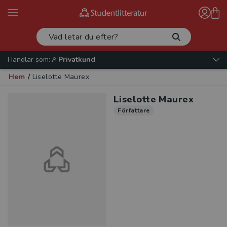
Handlar som:
Privatkund
Hem
/
Liselotte Maurex
Liselotte Maurex
Författare