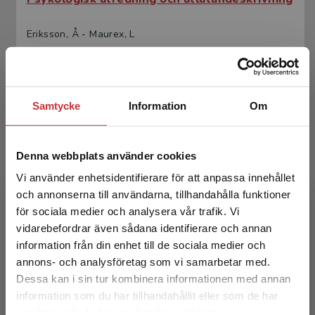
Eriksson, Å - Maurex, L
335 kr
inkl. moms
Exkl. moms: 316 kr
Samtycke
Information
Om
Denna webbplats använder cookies
Vi använder enhetsidentifierare för att anpassa innehållet
och annonserna till användarna, tillhandahålla funktioner
för sociala medier och analysera vår trafik. Vi
Begränsad fraktregion
Psykologisk utredning och utlåtandeskrivning
vidarebefordrar även sådana identifierare och annan
information från din enhet till de sociala medier och
Eriksson, Å - Maurex, L
annons- och analysföretag som vi samarbetar med.
Dessa kan i sin tur kombinera informationen med annan
199 kr
inkl. moms
information som du har tillhandahållit eller som de har
Exkl. moms: 188 kr
Det verkar som att du besöker
samlat in när du har använt deras tjänster.