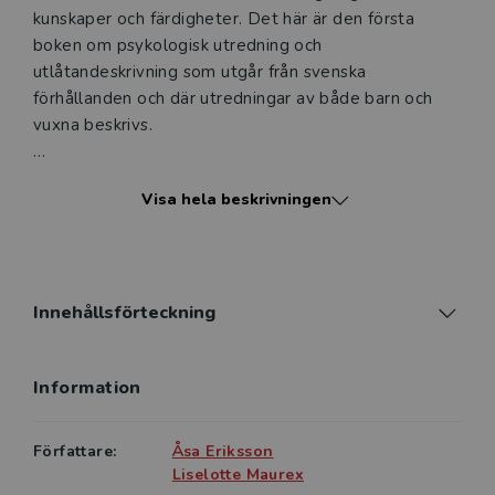
kunskaper och färdigheter. Det här är den första
boken om psykologisk utredning och
utlåtandeskrivning som utgår från svenska
förhållanden och där utredningar av både barn och
vuxna beskrivs.
Författarna redogör steg för steg för hur en
Visa hela beskrivningen
psykologisk utredning går till, hur tester administreras
och tolkas och hur utlåtanden och intyg skrivs. Teori
och praktiska råd varvas med kliniska exempel.
Juridiska, etiska och kulturella aspekter på psykologisk
utredning behandlas i egna avsnitt.
Innehållsförteckning
Psykologisk utredning och utlåtandeskrivning vänder
Information
sig i första hand till studenter vid
psykologprogrammet, men passar också för PTP-
psykologer och psykologer som nyligen börjat göra
Författare:
Åsa Eriksson
utredningar, liksom för deras handledare.
Liselotte Maurex