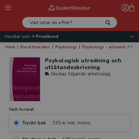
Handlar som:
Privatkund
Hem
/
Kurslitteratur
/
Psykologi
/
Psykologi - allmänt
/
Psyk
Psykologisk utredning och
utlåtandeskrivning
Skickas följande arbetsdag
Valt format
Tryckt bok
335 kr inkl. moms