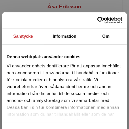
Åsa Eriksson
Åsa Eriksson är legitimerad psykolog och
medicine doktor. Hon arbetar vid Karolinska
Institutet, där hon undervisar inom områdena
Samtycke
Information
Om
klinisk psykologi...
Denna webbplats använder cookies
Vi använder enhetsidentifierare för att anpassa innehållet
och annonserna till användarna, tillhandahålla funktioner
för sociala medier och analysera vår trafik. Vi
Begränsad fraktregion
vidarebefordrar även sådana identifierare och annan
information från din enhet till de sociala medier och
Liselotte Maurex
annons- och analysföretag som vi samarbetar med.
Dessa kan i sin tur kombinera informationen med annan
Liselotte Maurex är legitimerad psykolog,
information som du har tillhandahållit eller som de har
specialist i neuropsykologi och medicine
Det verkar som att du besöker
samlat in när du har använt deras tjänster.
doktor. Hon har tidigare undervisat vid
studentlitteratur.se via en enhet utanför Sverige.