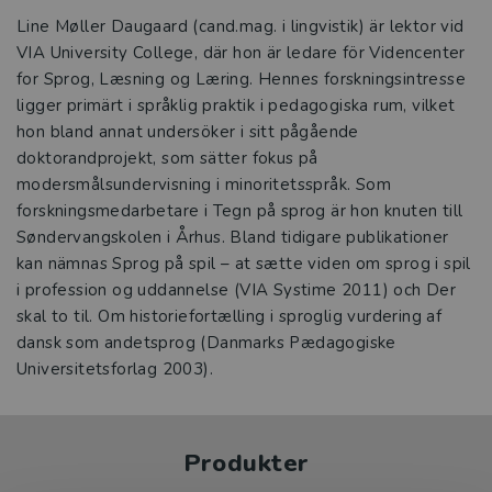
Line Møller Daugaard (cand.mag. i lingvistik) är lektor vid
VIA University College, där hon är ledare för Videncenter
for Sprog, Læsning og Læring. Hennes forskningsintresse
ligger primärt i språklig praktik i pedagogiska rum, vilket
hon bland annat undersöker i sitt pågående
doktorandprojekt, som sätter fokus på
modersmålsundervisning i minoritetsspråk. Som
forsknings­medarbetare i Tegn på sprog är hon knuten till
Søndervangskolen i Århus. Bland tidigare publikationer
kan nämnas Sprog på spil – at sætte viden om sprog i spil
i profession og uddannelse (VIA Systime 2011) och Der
skal to til. Om historie­fortælling i sproglig vurdering af
dansk som andetsprog (Danmarks Pædagogiske
Universitetsforlag 2003).
Produkter