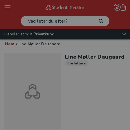
Handlar som:
Privatkund
Hem
/
Line Møller Daugaard
Line Møller Daugaard
Författare