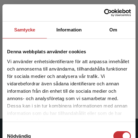
Samtycke
Information
Om
Denna webbplats använder cookies
Vi använder enhetsidentifierare för att anpassa innehållet
Litteracitet och språklig mångfald
och annonserna till användarna, tillhandahålla funktioner
för sociala medier och analysera vår trafik. Vi
Laursen, Helle Pia (red.)
Begränsad fraktregion
vidarebefordrar även sådana identifierare och annan
361 kr
inkl. moms
information från din enhet till de sociala medier och
Exkl. moms: 341 kr
annons- och analysföretag som vi samarbetar med.
Dessa kan i sin tur kombinera informationen med annan
information som du har tillhandahållit eller som de har
Det verkar som att du besöker
samlat in när du har använt deras tjänster.
studentlitteratur.se via en enhet utanför Sverige.
Samtyckesval
Vi erbjuder inte leveranser utanför Sverige. För
Studentlitteratur
Nödvändig