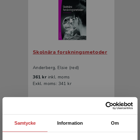
Skolnära forskningsmetoder
Anderberg, Elsie (red)
361 kr
inkl. moms
Exkl. moms: 341 kr
Samtycke
Information
Om