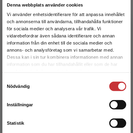
Denna webbplats använder cookies
Skolnära forskningsmetoder
Vi använder enhetsidentifierare för att anpassa innehållet
och annonserna till användarna, tillhandahålla funktioner
Anderberg, Elsie (red.)
för sociala medier och analysera vår trafik. Vi
Begränsad fraktregion
vidarebefordrar även sådana identifierare och annan
225 kr
inkl. moms
Exkl. moms: 212 kr
information från din enhet till de sociala medier och
annons- och analysföretag som vi samarbetar med.
Dessa kan i sin tur kombinera informationen med annan
information som du har tillhandahållit eller som de har
Det verkar som att du besöker
samlat in när du har använt deras tjänster.
studentlitteratur.se via en enhet utanför Sverige.
Samtyckesval
Vi erbjuder inte leveranser utanför Sverige. För
Nödvändig
att kunna slutföra ett köp måste
leveransadressen vara i Sverige.
Läs mer
Inställningar
Introduktion till pedagogik
Kontakta kundservice
Svensson, Lennart
Statistik
294 kr
inkl. moms