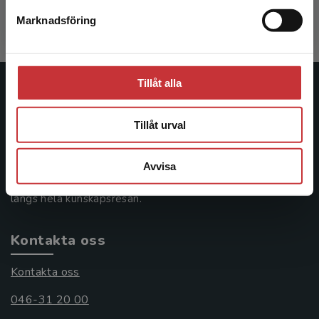
Exkl. moms: 277 kr
Marknadsföring
Stäng
Tillåt alla
Studentlitteratur
Tillåt urval
Studentlitteratur grundades 1963 och är idag Sveriges
ledande utbildningsförlag. Med läromedel, kurslitteratur,
facklitteratur, utbildningar och digitala
Avvisa
informationstjänster i utbudet, finns Studentlitteratur med
längs hela kunskapsresan.
Kontakta oss
Kontakta oss
046-31 20 00