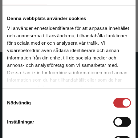
Sjöholm, S - Lindh, L
Denna webbplats använder cookies
527 kr
inkl. moms
Vi använder enhetsidentifierare för att anpassa innehållet
Exkl. moms: 497 kr
och annonserna till användarna, tillhandahålla funktioner
för sociala medier och analysera vår trafik. Vi
Begränsad fraktregion
vidarebefordrar även sådana identifierare och annan
information från din enhet till de sociala medier och
annons- och analysföretag som vi samarbetar med.
Studentlitteratur
Dessa kan i sin tur kombinera informationen med annan
information som du har tillhandahållit eller som de har
Studentlitteratur grundades 1963 och är idag Sveriges
Det verkar som att du besöker
samlat in när du har använt deras tjänster.
ledande utbildningsförlag. Med läromedel, kurslitteratur,
studentlitteratur.se via en enhet utanför Sverige.
facklitteratur, utbildningar och digitala
Samtyckesval
Vi erbjuder inte leveranser utanför Sverige. För
Nödvändig
informationstjänster i utbudet, finns Studentlitteratur med
att kunna slutföra ett köp måste
längs hela kunskapsresan.
leveransadressen vara i Sverige.
Läs mer
Inställningar
Kontakta oss
Kontakta kundservice