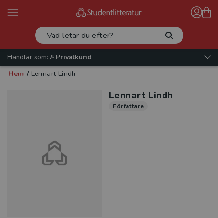
Handlar som:
Privatkund
Hem
/
Lennart Lindh
Lennart Lindh
Författare