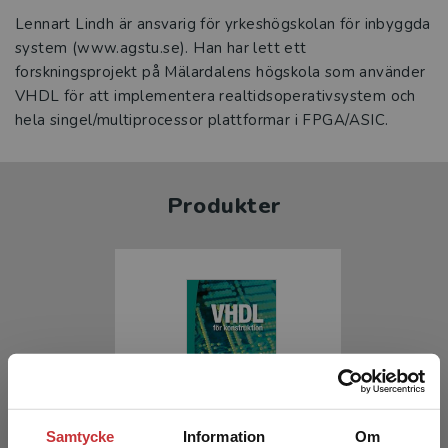
Lennart Lindh är ansvarig för yrkeshögskolan för inbyggda
system (www.agstu.se). Han har lett ett
forskningsprojekt på Mälardalens högskola som använder
VHDL för att implementera realtidsoperativsystem och
hela singel/multiprocessor plattformar i FPGA/ASIC.
Produkter
Samtycke
Information
Om
VHDL för konstruktion