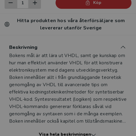
Köp
Hitta produkten hos våra återförsäljare som
levererar utanför Sverige
Beskrivning
Beskrivning
Bokens mål är att lära ut VHDL, samt ge kunskap om
hur man effektivt använder VHDL för att konstruera
elektroniksystem med dagens utvecklingsverktyg.
Boken innehåller allt i från grundläggande teoretisk
genomgång av VHDL till avancerade tips om
effektiva kodningstekniker/metoder för syntetiserbar
VHDL-kod. Syntesresultatet (logiken) som respektive
VHDL-kommando genererar förklaras såväl vid
genomgång av syntaxen som i de många exemplen.
Boken innehåller också kapitel om tillståndsmaskiner,
testbänkar, konstruktionsmetodik, syntes,
Visa hela beskrivningen
övningsuppgifter och laborationer med