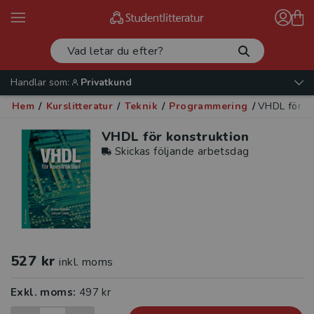
Handlar som:
Privatkund
Hem
/
Kurslitteratur
/
Teknik
/
Programmering
/
VHDL för ko
VHDL för konstruktion
Skickas följande arbetsdag
527 kr
inkl. moms
Exkl. moms:
497 kr