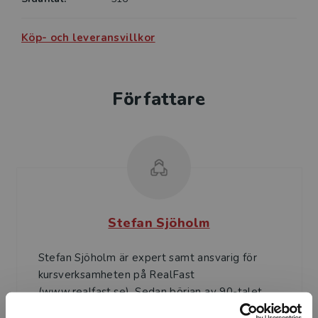
Köp- och leveransvillkor
Författare
Stefan Sjöholm
Stefan Sjöholm är expert samt ansvarig för
kursverksamheten på RealFast
(www.realfast.se). Sedan början av 90-talet
håller han industri- och högsko...