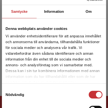
Samtycke
Information
Om
Denna webbplats använder cookies
Vi använder enhetsidentifierare för att anpassa innehållet
Lennart Lindh
och annonserna till användarna, tillhandahålla funktioner
för sociala medier och analysera vår trafik. Vi
Begränsad fraktregion
vidarebefordrar även sådana identifierare och annan
Lennart Lindh är ansvarig för yrkeshögskolan
information från din enhet till de sociala medier och
för inbyggda system (www.agstu.se). Han har
annons- och analysföretag som vi samarbetar med.
lett ett forskningsprojekt på Mälardalens
Dessa kan i sin tur kombinera informationen med annan
högskola som anv...
information som du har tillhandahållit eller som de har
Det verkar som att du besöker
samlat in när du har använt deras tjänster.
studentlitteratur.se via en enhet utanför Sverige.
Samtyckesval
Vi erbjuder inte leveranser utanför Sverige. För
Nödvändig
att kunna slutföra ett köp måste
Förlagskontakt
leveransadressen vara i Sverige.
Läs mer