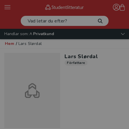
Handlar som:
Privatkund
Hem
/
Lars Slørdal
Lars Slørdal
Författare