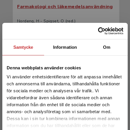
Farmakologi och läkemedelsanvändning
Nordeng, H - Spigset, O (red.)
636 kr
inkl. moms
Exkl. moms: 600 kr
Samtycke
Information
Om
Denna webbplats använder cookies
Vi använder enhetsidentifierare för att anpassa innehållet
och annonserna till användarna, tillhandahålla funktioner
för sociala medier och analysera vår trafik. Vi
Begränsad fraktregion
vidarebefordrar även sådana identifierare och annan
Farmakologi och läkemedelsanvändning
information från din enhet till de sociala medier och
annons- och analysföretag som vi samarbetar med.
Nordeng, H - Spigset, O (red.)
Dessa kan i sin tur kombinera informationen med annan
406 kr
inkl. moms
information som du har tillhandahållit eller som de har
Det verkar som att du besöker
Exkl. moms: 383 kr