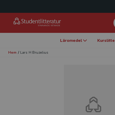
Läromedel
Kurslitt
Hem
/
Lars H Bruzelius