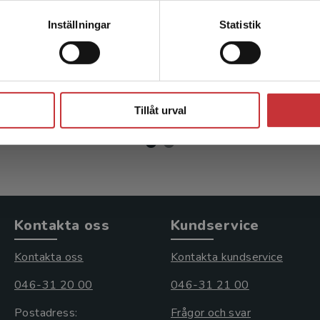
agement
Management
Kontakta kundservice
Inställningar
Statistik
ius, L - Skärvad, P-H
Bruzelius, L - Skärvad, P-H
Stäng
r
inkl. moms
264 kr
inkl. moms
moms: 398 kr
Exkl. moms: 249 kr
Tillåt urval
Kontakta oss
Kundservice
Kontakta oss
Kontakta kundservice
046-31 20 00
046-31 21 00
Postadress:
Frågor och svar