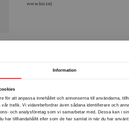
www.bsi.se).
Produkter
Begränsad fraktregion
Information
cookies
e för att anpassa innehållet och annonserna till användarna, tillh
Det verkar som att du besöker studentlitteratur.se via en
vår trafik. Vi vidarebefordrar även sådana identifierare och anna
enhet utanför Sverige. Vi erbjuder inte leveranser utanför
nnons- och analysföretag som vi samarbetar med. Dessa kan i sin
Sverige. För att kunna slutföra ett köp måste
har tillhandahållit eller som de har samlat in när du har använt 
leveransadressen vara i Sverige.
Läs mer