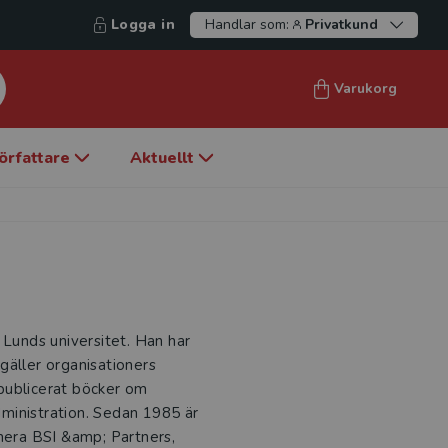
Logga in
Handlar som:
Privatkund
Varukorg
örfattare
Aktuellt
 Lunds universitet. Han har
gäller organisationers
r publicerat böcker om
ministration. Sedan 1985 är
umera BSI &amp; Partners,