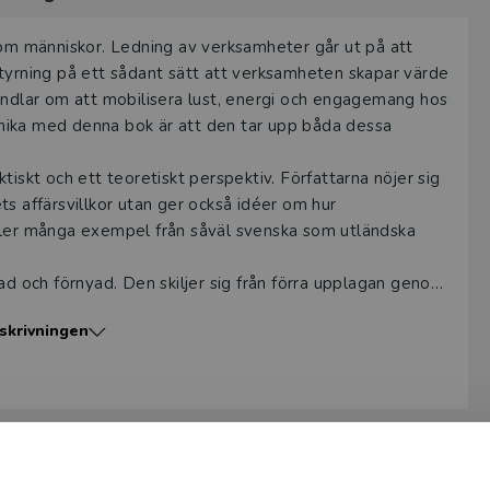
m människor. Ledning av verksamheter går ut på att
styrning på ett sådant sätt att verksamheten skapar värde
andlar om att mobilisera lust, energi och engagemang hos
nika med denna bok är att den tar upp båda dessa
iskt och ett teoretiskt perspektiv. Författarna nöjer sig
s affärsvillkor utan ger också idéer om hur
ller många exempel från såväl svenska som utländska
 och förnyad. Den skiljer sig från förra upplagan genom
e. Stor vikt läggs också vid digitaliseringen och dess
skrivningen
och ledning.
rategi och organisation vid universitet och högskolor men