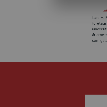
L
Lars H. 
företag
universi
år arbet
som gäll