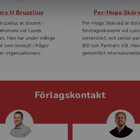
ars H Bruzelius
Per-Hugo Skär
Bruzelius är docent i
Per-Hugo Skärvad är doce
sekonomi vid Lunds
företagsekonomi vid Lun
tet. Han har under många
universitet, och senior par
at som konsult i frågor
BSI och Partners AB. Han
er organisationers...
genomfört internationella f
Förlagskontakt