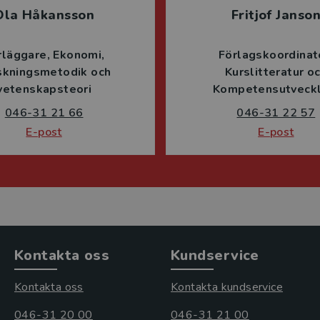
Ola Håkansson
Fritjof Janso
rläggare
Ekonomi
Förlagskoordinat
skningsmetodik och
Kurslitteratur o
vetenskapsteori
Kompetensutveckl
046-31 21 66
046-31 22 57
E-post
E-post
Kontakta oss
Kundservice
Kontakta oss
Kontakta kundservice
046-31 20 00
046-31 21 00