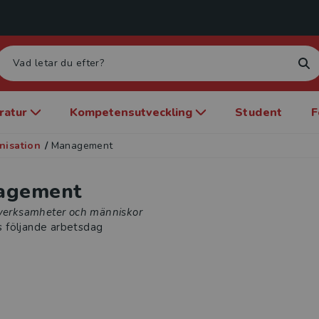
eratur
Kompetensutveckling
Student
F
nisation
/
Management
agement
 verksamheter och människor
s följande arbetsdag