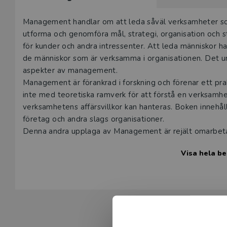
Beskrivning
Management handlar om att leda såväl verksamheter so
utforma och genomföra mål, strategi, organisation och 
för kunder och andra intressenter. Att leda människor h
de människor som är verksamma i organisationen. Det u
aspekter av management.
Management är förankrad i forskning och förenar ett prakt
inte med teoretiska ramverk för att förstå en verksamhet
verksamhetens affärsvillkor kan hanteras. Boken innehå
företag och andra slags organisationer.
Denna andra upplaga av Management är rejält omarbetad
att en större tyngd läggs på företagens omvärldsberoend
Visa hela be
konsekvenser för affärsmodeller, organisation, styrning 
Boken är lämplig för kurser i management, ledarskap, st