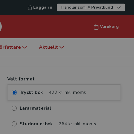
Logga in
Handlar som:
Privatkund
Varukorg
örfattare
Aktuellt
Valt format
Tryckt bok
422 kr inkl. moms
Lärarmaterial
Studora e-bok
264 kr inkl. moms