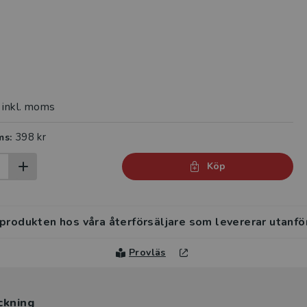
inkl. moms
398 kr
ms:
Köp
 produkten hos våra återförsäljare som levererar utanfö
Provläs
ckning