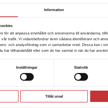
Begränsad fraktregion
Information
cookies
e för att anpassa innehållet och annonserna till användarna, tillh
Det verkar som att du besöker studentlitteratur.se via en
vår trafik. Vi vidarebefordrar även sådana identifierare och anna
enhet utanför Sverige. Vi erbjuder inte leveranser utanför
nnons- och analysföretag som vi samarbetar med. Dessa kan i sin
Sverige. För att kunna slutföra ett köp måste
har tillhandahållit eller som de har samlat in när du har använt 
leveransadressen vara i Sverige.
Läs mer
Kontakta kundservice
Inställningar
Statistik
Författare
Stäng
Tillåt urval