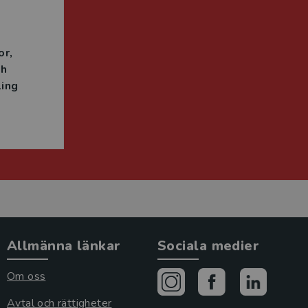
n
or
ch
ing
Allmänna länkar
Sociala medier
Om oss
Avtal och rättigheter