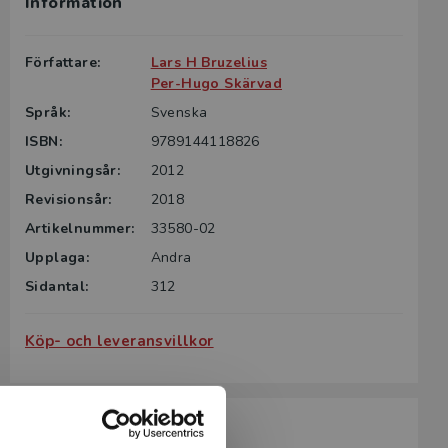
Information
Författare:
Lars H Bruzelius
Per-Hugo Skärvad
Språk:
Svenska
ISBN:
9789144118826
Utgivningsår:
2012
Revisionsår:
2018
Artikelnummer:
33580-02
Upplaga:
Andra
Sidantal:
312
Köp- och leveransvillkor
Passar till