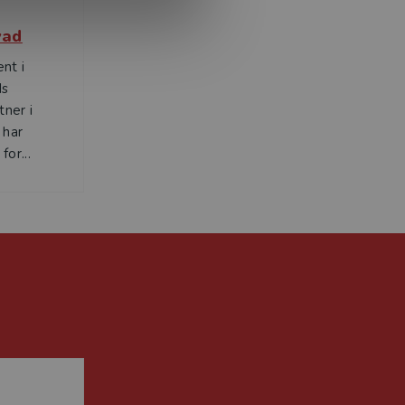
vad
nt i
ds
tner i
 har
or...