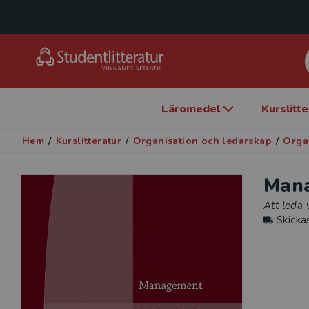
Läromedel
Kurslitt
Hem
/
Kurslitteratur
/
Organisation och ledarskap
/
Orga
Man
Att leda
Skicka