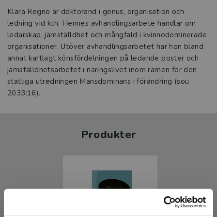
Klara Regnö är doktorand i genus, organisation och
ledning vid kth. Hennes avhandlingsarbete handlar om
ledarskap, jämställdhet och mångfald i kvinnodominerade
organisationer. Utöver avhandlingsarbetet har hon bland
annat kartlagt könsfördelningen på ledande poster och
jämställdhetsarbetet i näringslivet inom ramen för den
statliga utredningen Mansdominans i förändring (sou
2033:16).
Produkter