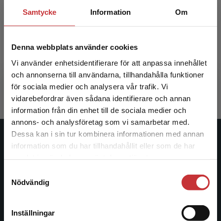
Samtycke
Information
Om
Chefsarbetets etik
Denna webbplats använder cookies
Brytting, Thomas (red.)
Vi använder enhetsidentifierare för att anpassa innehållet
369 kr
inkl. moms
och annonserna till användarna, tillhandahålla funktioner
Exkl. moms: 348 kr
för sociala medier och analysera vår trafik. Vi
Begränsad fraktregion
vidarebefordrar även sådana identifierare och annan
information från din enhet till de sociala medier och
annons- och analysföretag som vi samarbetar med.
Dessa kan i sin tur kombinera informationen med annan
Studentlitteratur
information som du har tillhandahållit eller som de har
Det verkar som att du besöker
samlat in när du har använt deras tjänster.
studentlitteratur.se via en enhet utanför Sverige.
Studentlitteratur grundades 1963 och är idag Sveriges
Samtyckesval
Vi erbjuder inte leveranser utanför Sverige. För
ledande utbildningsförlag. Med läromedel, kurslitteratur,
Nödvändig
att kunna slutföra ett köp måste
facklitteratur, utbildningar och digitala
leveransadressen vara i Sverige.
Läs mer
informationstjänster i utbudet, finns Studentlitteratur med
Inställningar
längs hela kunskapsresan.