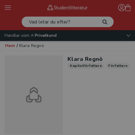
Handlar som:
Privatkund
Hem
/
Klara Regnö
Klara Regnö
Kapitelförfattare
Författare