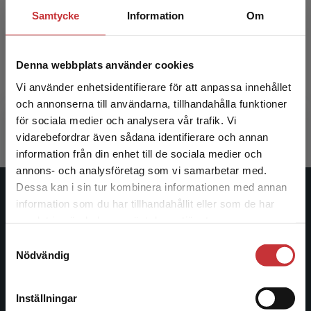
Samtycke
Information
Om
Att läsa barns bilder
Fritidsh
Denna webbplats använder cookies
Aronsson, Karin
Pihlgren, A
Vi använder enhetsidentifierare för att anpassa innehållet
och annonserna till användarna, tillhandahålla funktioner
292 kr
inkl. moms
361 kr
ink
Exkl. moms: 275 kr
Exkl. moms
för sociala medier och analysera vår trafik. Vi
Begränsad fraktregion
vidarebefordrar även sådana identifierare och annan
information från din enhet till de sociala medier och
annons- och analysföretag som vi samarbetar med.
Dessa kan i sin tur kombinera informationen med annan
Studentlitteratur
information som du har tillhandahållit eller som de har
Det verkar som att du besöker
samlat in när du har använt deras tjänster.
studentlitteratur.se via en enhet utanför Sverige.
Studentlitteratur grundades 1963 och är idag Sveriges
Samtyckesval
Vi erbjuder inte leveranser utanför Sverige. För
ledande utbildningsförlag. Med läromedel, kurslitteratur,
Nödvändig
att kunna slutföra ett köp måste
facklitteratur, utbildningar och digitala
leveransadressen vara i Sverige.
Läs mer
informationstjänster i utbudet, finns Studentlitteratur med
Inställningar
längs hela kunskapsresan.