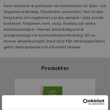
Karin Aronsson är professor vid Institutionen för Barn- och
Ungdomsvetenskap, Stockholms universitet. Hon forskar
kring barns och ungdomars sociala samspel i olika sociala
kontexter: fritidshem, hem, skola, förskola och andra
institutionsmiljöer. Hennes ämnesbakgrund är
socialpsykologi och kommunikationsforskning. Ett av
hennes aktuella projekt (med stöd från Vetenskapsrådet)
gäller datorspelande och informellt lärande.
Produkter