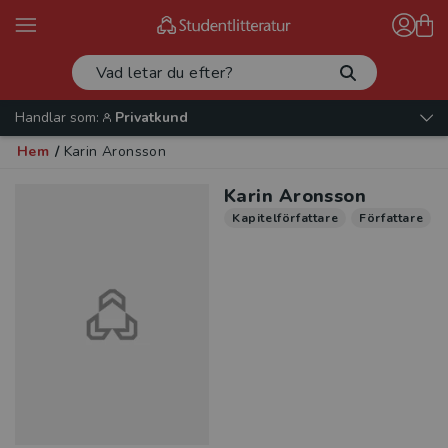
Handlar som:
Privatkund
Hem
/
Karin Aronsson
Karin Aronsson
Kapitelförfattare
Författare