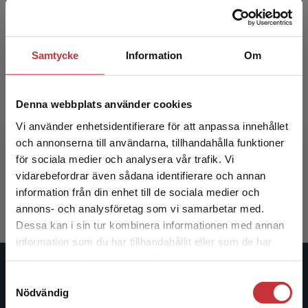
Samtycke
Information
Om
Denna webbplats använder cookies
Sustainability handbook
Vi använder enhetsidentifierare för att anpassa innehållet
och annonserna till användarna, tillhandahålla funktioner
för sociala medier och analysera vår trafik. Vi
Robèrt, Karl-Henrik et al.
Begränsad fraktregion
vidarebefordrar även sådana identifierare och annan
381 kr
inkl. moms
information från din enhet till de sociala medier och
Exkl. moms: 359 kr
annons- och analysföretag som vi samarbetar med.
Dessa kan i sin tur kombinera informationen med annan
information som du har tillhandahållit eller som de har
Det verkar som att du besöker
samlat in när du har använt deras tjänster.
studentlitteratur.se via en enhet utanför Sverige.
Studentlitteratur
Samtyckesval
Vi erbjuder inte leveranser utanför Sverige. För
Nödvändig
att kunna slutföra ett köp måste